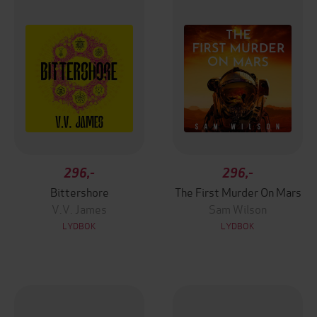
296,-
296,-
Bittershore
The First Murder On Mars
V.V. James
Sam Wilson
LYDBOK
LYDBOK