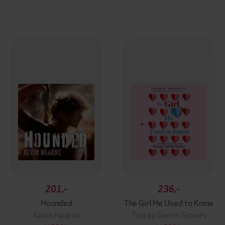
201,-
236,-
Hounded
The Girl He Used to Know
Kevin Hearne
Tracey Garvis Graves