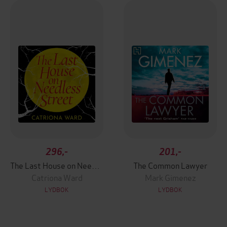
296,-
201,-
The Last House on Needless Street
The Common Lawyer
Catriona Ward
Mark Gimenez
LYDBOK
LYDBOK