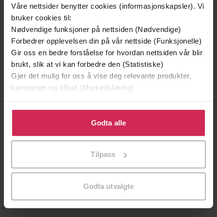
Våre nettsider benytter cookies (informasjonskapsler). Vi
bruker cookies til:
Nødvendige funksjoner på nettsiden (Nødvendige)
Forbedrer opplevelsen din på vår nettside (Funksjonelle)
Gir oss en bedre forståelse for hvordan nettsiden vår blir
brukt, slik at vi kan forbedre den (Statistiske)
Gjør det mulig for oss å vise deg relevante produkter,
kampanjer og tilbud (Markedsføring)
Klikk på «Godta alle» for å gi oss ditt samtykke til å
bruke cookies for alle disse formålene. Du kan også
Godta alle
tilpasse ditt samtykke til spesifikke formål ved å klikke
på «Tilpass». Du kan når som helst trekke tilbake eller
Tilpass
201,-
201,-
endre ditt samtykke.
Tricked
Trapped
Kevin Hearne
Kevin Hearne
Godta utvalgte
LYDBOK
LYDBOK