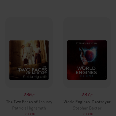
236,-
237,-
The Two Faces of January
World Engines: Destroyer
Patricia Highsmith
Stephen Baxter
LYDBOK
LYDBOK