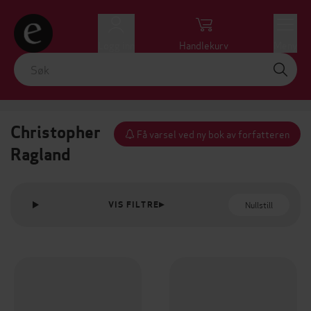
Logg inn
Handlekurv
Meny
Christopher
Få varsel ved ny bok av forfatteren
Ragland
Nullstill
VIS FILTRE