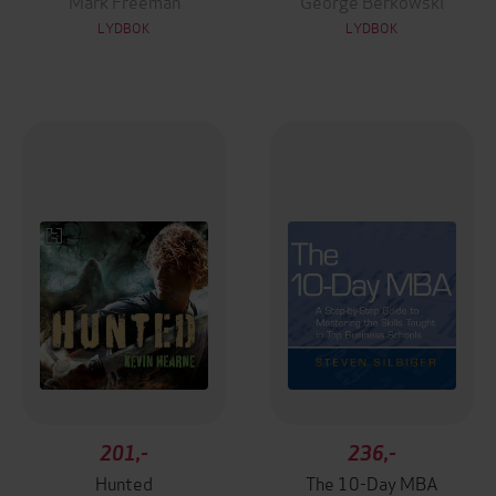
Mark Freeman
George Berkowski
LYDBOK
LYDBOK
201,-
236,-
Hunted
The 10-Day MBA