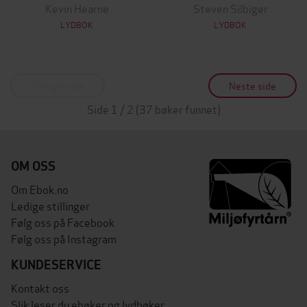
Kevin Hearne
Steven Silbiger
LYDBOK
LYDBOK
Forrige side
Neste side
Side 1 / 2 (37 bøker funnet)
OM OSS
Om Ebok.no
Ledige stillinger
Følg oss på Facebook
Følg oss på Instagram
KUNDESERVICE
Kontakt oss
Slik leser du ebøker og lydbøker