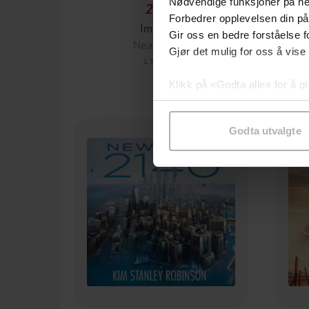
Nødvendige funksjoner på ne
213,-
Forbedrer opplevelsen din på
Impeach
Gir oss en bedre forståelse fo
Neal Katyal
Gjør det mulig for oss å vise
LYDBOK
Klikk på «Godta alle» for å gi
samtykke til spesifikke formå
Godta utvalgte