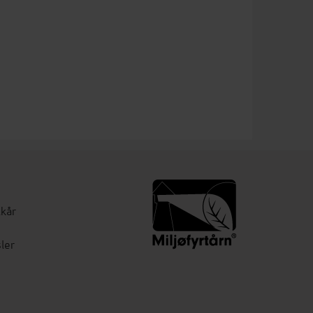
lkår
ler