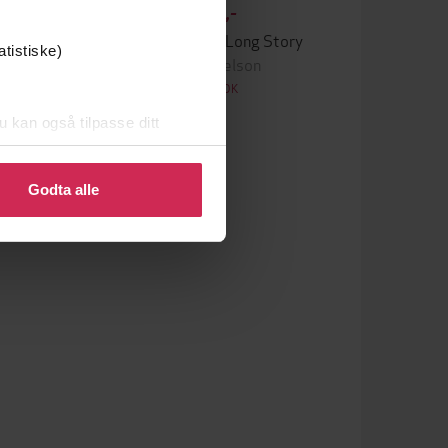
225,-
My Life: It's a Long Story
atistiske)
Willie Nelson
LYDBOK
u kan også tilpasse ditt
 eller endre ditt samtykke.
Godta alle