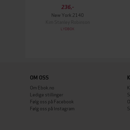
236,-
New York 2140
Kim Stanley Robinson
LYDBOK
OM OSS
Om Ebok.no
K
Ledige stillinger
S
Følg oss på Facebook
O
Følg oss på Instagram
S