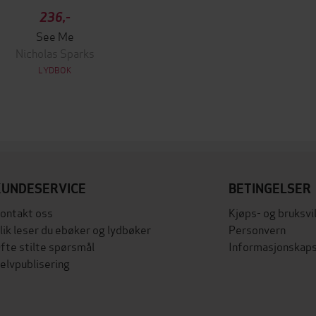
236,-
See Me
Nicholas Sparks
LYDBOK
KUNDESERVICE
BETINGELSER
ontakt oss
Kjøps- og bruksvi
lik leser du ebøker og lydbøker
Personvern
fte stilte spørsmål
Informasjonskaps
elvpublisering