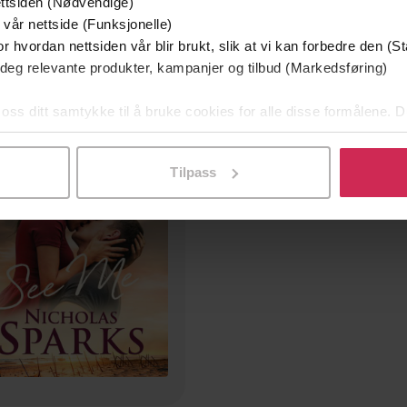
ttsiden (Nødvendige)
236,-
236,-
 vår nettside (Funksjonelle)
American Cipher
How Will I Know You?
r hvordan nettsiden vår blir brukt, slik at vi kan forbedre den (St
Matt Farwell
Jessica Treadway
 deg relevante produkter, kampanjer og tilbud (Markedsføring)
LYDBOK
LYDBOK
 oss ditt samtykke til å bruke cookies for alle disse formålene. D
l ved å klikke på «Tilpass». Du kan når som helst trekke tilbake
Tilpass