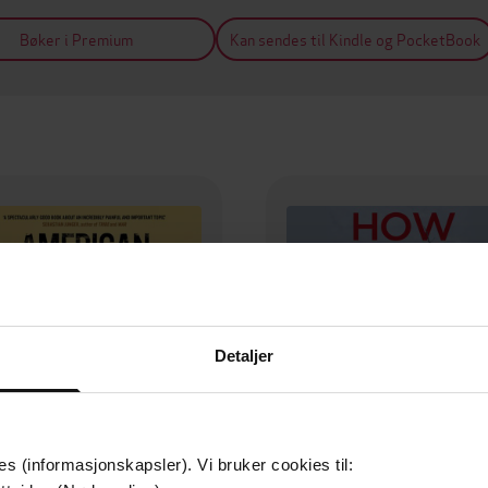
Bøker i Premium
Kan sendes til Kindle og PocketBook
Detaljer
es (informasjonskapsler). Vi bruker cookies til: