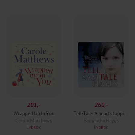
201,-
260,-
Wrapped Up In You
Tell-Tale: A heartstopping psychological thriller with a jaw-dropping twist
Carole Matthews
Samantha Hayes
LYDBOK
LYDBOK