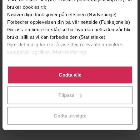
bruker cookies til:
Nødvendige funksjoner på nettsiden (Nødvendige)
Forbedrer opplevelsen din på vår nettside (Funksjonelle)
Gir oss en bedre forståelse for hvordan nettsiden vår blir
brukt, slik at vi kan forbedre den (Statistiske)
Gjør det mulig for oss å vise deg relevante produkter,
kampanjer og tilbud (Markedsføring)
Klikk på «Godta alle» for å gi oss ditt samtykke til å
bruke cookies for alle disse formålene. Du kan også
Godta alle
tilpasse ditt samtykke til spesifikke formål ved å klikke
på «Tilpass». Du kan når som helst trekke tilbake eller
296,-
296,-
Tilpass
endre ditt samtykke.
It Always Snows on Mistletoe Square
The Girls Left Behind
Ali McNamara
Emily Gunnis
LYDBOK
LYDBOK
Godta utvalgte