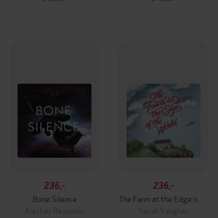
236,-
236,-
Bone Silence
The Farm at the Edge of the World
Alastair Reynolds
Sarah Vaughan