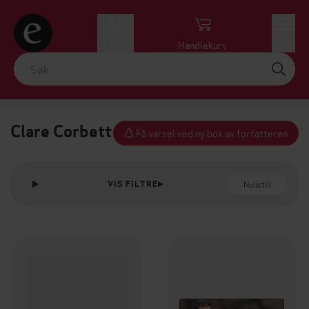
Logg inn
Handlekurv
Meny
Clare Corbett
Få varsel ved ny bok av forfatteren
Nullstill
VIS FILTRE