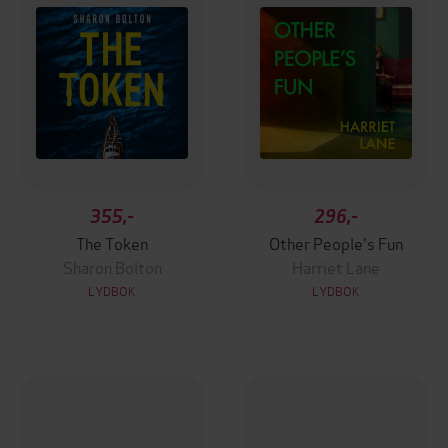
355,-
296,-
The Token
Other People's Fun
Sharon Bolton
Harriet Lane
LYDBOK
LYDBOK