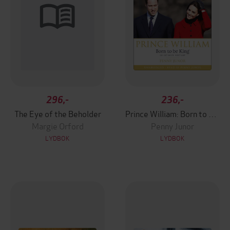
296,-
236,-
The Eye of the Beholder
Prince William: Born to be King
Margie Orford
Penny Junor
LYDBOK
LYDBOK