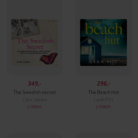
349,-
296,-
The Swedish secret
The Beach Hut
Cleo James
Leah Pitt
LYDBOK
LYDBOK