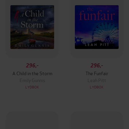
296,-
296,-
A Child in the Storm
The Funfair
Emily Gunnis
Leah Pitt
LYDBOK
LYDBOK