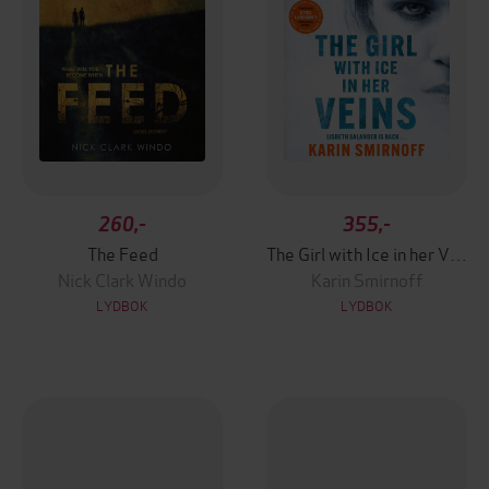
260,-
355,-
The Feed
The Girl with Ice in her Veins
Nick Clark Windo
Karin Smirnoff
LYDBOK
LYDBOK