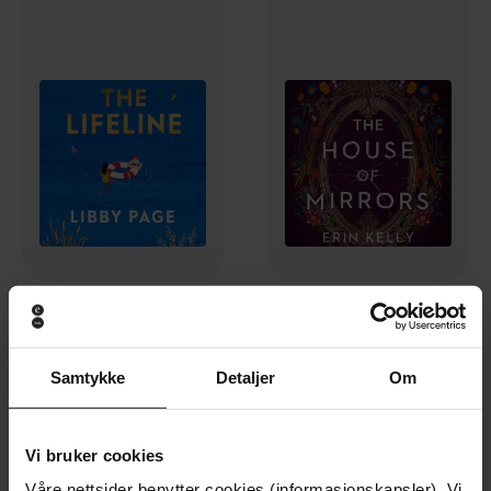
296,-
355,-
The Lifeline
The House of Mirrors
Libby Page
Erin Kelly
Samtykke
Detaljer
Om
LYDBOK
LYDBOK
Vi bruker cookies
Våre nettsider benytter cookies (informasjonskapsler). Vi