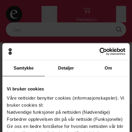
Logg inn
Handlekurv
Meny
D. F. Jones
Få varsel ved ny bok av forfatteren
Samtykke
Detaljer
Om
Nullstill
VIS FILTRE
Vi bruker cookies
Beklager! Vi kunne ikke finne det du søkte etter.
Våre nettsider benytter cookies (informasjonskapsler). Vi
bruker cookies til:
Nødvendige funksjoner på nettsiden (Nødvendige)
OM OSS
Forbedrer opplevelsen din på vår nettside (Funksjonelle)
Gir oss en bedre forståelse for hvordan nettsiden vår blir
Om Ebok.no