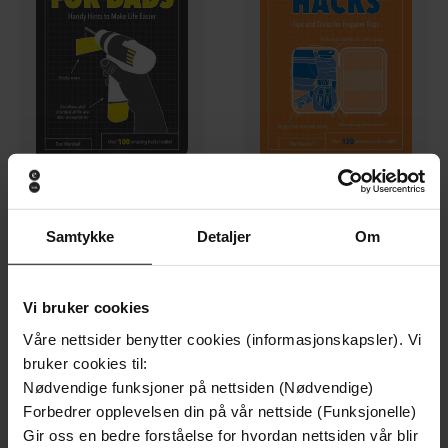
118,-
118,-
Samtykke
Detaljer
Om
Life Hacks for Dads
Travel Hacks
Dan Marshall
Dan Marshall
EBOK
EBOK
Vi bruker cookies
Våre nettsider benytter cookies (informasjonskapsler). Vi
bruker cookies til:
Nødvendige funksjoner på nettsiden (Nødvendige)
Forbedrer opplevelsen din på vår nettside (Funksjonelle)
Gir oss en bedre forståelse for hvordan nettsiden vår blir