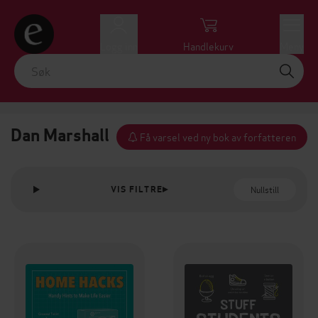
Logg inn
Handlekurv
Meny
Dan Marshall
Få varsel ved ny bok av forfatteren
Nullstill
VIS FILTRE