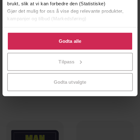
brukt, slik at vi kan forbedre den (Statistiske)
Gjør det mulig for oss å vise deg relevante produkter,
kampanjer og tilbud (Markedsføring)
Klikk på «Godta alle» for å gi oss ditt samtykke til å
bruke cookies for alle disse formålene. Du kan også
Godta alle
tilpasse ditt samtykke til spesifikke formål ved å klikke
på «Tilpass». Du kan når som helst trekke tilbake eller
Tilpass
endre ditt samtykke.
39,-
118,-
Student Hacks
Life Hacks
Godta utvalgte
Dan Marshall
Dan Marshall
EBOK
EBOK