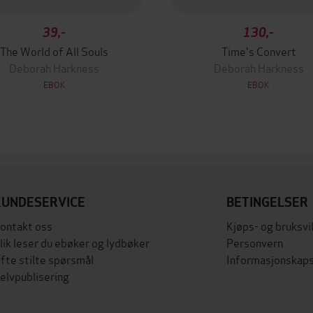
39,-
130,-
The World of All Souls
Time's Convert
Deborah Harkness
Deborah Harkness
EBOK
EBOK
KUNDESERVICE
BETINGELSER
ontakt oss
Kjøps- og bruksvi
lik leser du ebøker og lydbøker
Personvern
fte stilte spørsmål
Informasjonskaps
elvpublisering