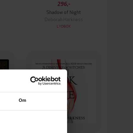
296,-
Shadow of Night
Deborah Harkness
LYDBOK
Om