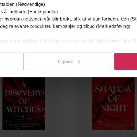
ttsiden (Nødvendige)
355,-
355,-
 vår nettside (Funksjonelle)
The World of All Souls
The World of All Souls
r hvordan nettsiden vår blir brukt, slik at vi kan forbedre den (St
Deborah Harkness
Deborah Harkness
 deg relevante produkter, kampanjer og tilbud (Markedsføring)
LYDBOK
LYDBOK
 oss ditt samtykke til å bruke cookies for alle disse formålene. D
l ved å klikke på «Tilpass». Du kan når som helst trekke tilbake
Tilpass