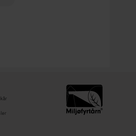
lkår
ler