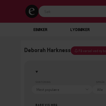
EBØKER
LYDBØKER
Deborah Harkness
Få varsel ved ny b
SORTERING
SPRÅK
BARE VIS MEG