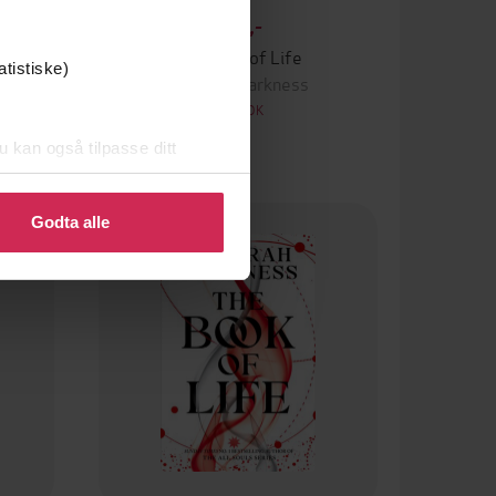
296,-
The Book of Life
atistiske)
Deborah Harkness
LYDBOK
u kan også tilpasse ditt
 eller endre ditt samtykke.
Godta alle