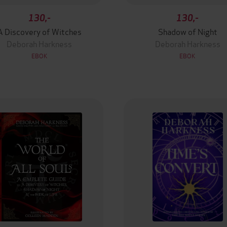
130,-
130,-
A Discovery of Witches
Shadow of Night
Deborah Harkness
Deborah Harkness
EBOK
EBOK