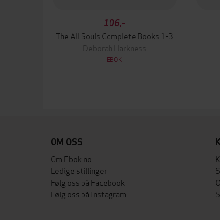
106,-
The All Souls Complete Books 1-3
Deborah Harkness
EBOK
OM OSS
Om Ebok.no
K
Ledige stillinger
S
Følg oss på Facebook
O
Følg oss på Instagram
S