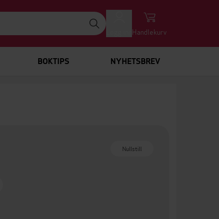
Logg inn
Handlekurv
BOKTIPS
NYHETSBREV
Nullstill