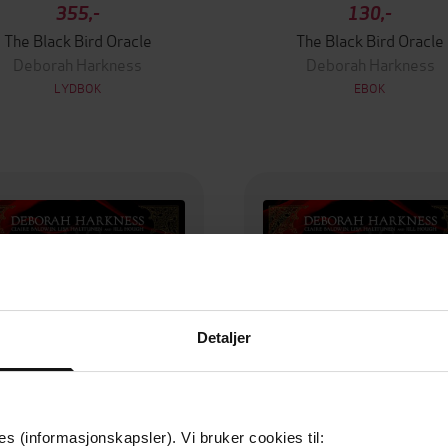
355,-
130,-
The Black Bird Oracle
The Black Bird Oracle
Deborah Harkness
Deborah Harkness
LYDBOK
EBOK
Detaljer
es (informasjonskapsler). Vi bruker cookies til: