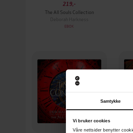
219,-
The All Souls Collection
Deborah Harkness
EBOK
Samtykke
Vi bruker cookies
Våre nettsider benytter cooki