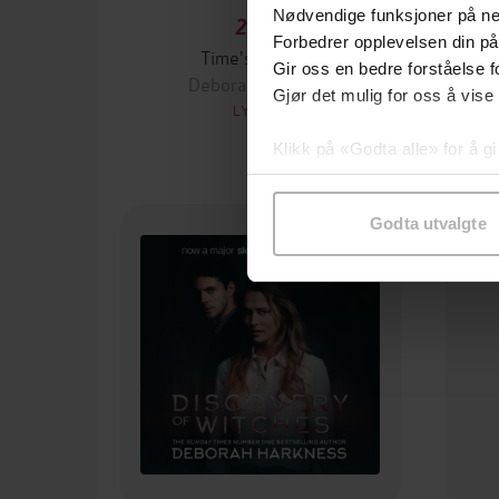
Nødvendige funksjoner på ne
296,-
Forbedrer opplevelsen din på
Time's Convert
Gir oss en bedre forståelse fo
Deborah Harkness
Gjør det mulig for oss å vise
LYDBOK
Klikk på «Godta alle» for å gi
samtykke til spesifikke formå
Godta utvalgte