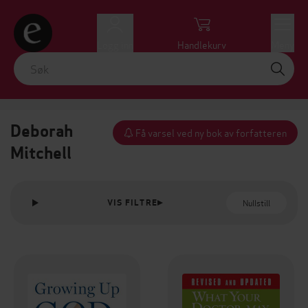
Logg inn
Handlekurv
Meny
Deborah
Få varsel ved ny bok av forfatteren
Mitchell
Nullstill
VIS FILTRE