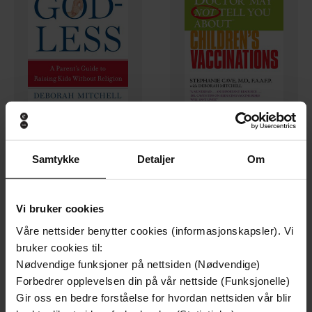
75,-
109,-
Samtykke
Detaljer
Om
Growing Up Godless
WHAT YOUR DOCTOR MAY NOT TELL YOU ABOUT (TM): CHILDREN'S VACCINATIONS
Deborah Mitchell
Stephanie Cave
EBOK
EBOK
Vi bruker cookies
Våre nettsider benytter cookies (informasjonskapsler). Vi
bruker cookies til:
Nødvendige funksjoner på nettsiden (Nødvendige)
Forbedrer opplevelsen din på vår nettside (Funksjonelle)
Gir oss en bedre forståelse for hvordan nettsiden vår blir