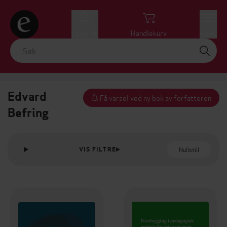
Logg inn
Handlekurv
Meny
Edvard
Få varsel ved ny bok av forfatteren
Befring
Nullstill
VIS FILTRE