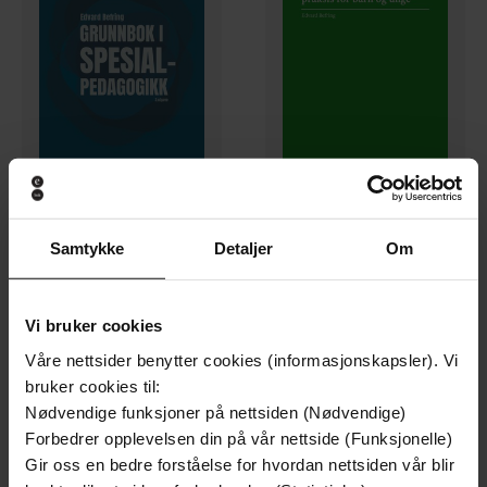
399,-
279,-
Samtykke
Detaljer
Om
Grunnbok i spesialpedagogikk
Forebygging i pedagogisk praksis for barn og unge
Edvard Befring
Edvard Befring
EBOK
EBOK
Vi bruker cookies
Våre nettsider benytter cookies (informasjonskapsler). Vi
bruker cookies til:
Nødvendige funksjoner på nettsiden (Nødvendige)
Forbedrer opplevelsen din på vår nettside (Funksjonelle)
Gir oss en bedre forståelse for hvordan nettsiden vår blir