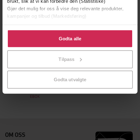
brukt, slik at vi kan forbedre den (Statistiske)
Gjør det mulig for oss å vise deg relevante produkter,
kampanjer og tilbud (Markedsføring)
Klikk på «Godta alle» for å gi oss ditt samtykke til å
bruke cookies for alle disse formålene. Du kan også
Godta alle
tilpasse ditt samtykke til spesifikke formål ved å klikke
på «Tilpass». Du kan når som helst trekke tilbake eller
Tilpass
endre ditt samtykke.
629,-
Godta utvalgte
Spesialpedagogikk
Edvard Befring
EBOK
OM OSS