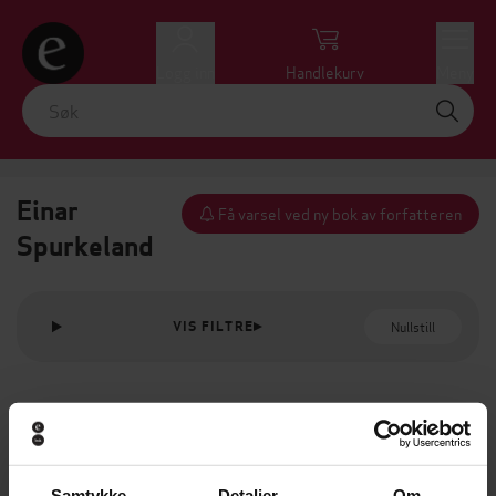
Logg inn
Handlekurv
Meny
Einar
Få varsel ved ny bok av forfatteren
Spurkeland
Nullstill
VIS FILTRE
Samtykke
Detaljer
Om