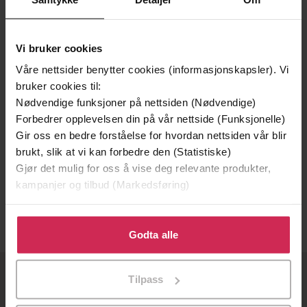
Vi bruker cookies
Våre nettsider benytter cookies (informasjonskapsler). Vi
bruker cookies til:
Nødvendige funksjoner på nettsiden (Nødvendige)
Forbedrer opplevelsen din på vår nettside (Funksjonelle)
Gir oss en bedre forståelse for hvordan nettsiden vår blir
199,-
brukt, slik at vi kan forbedre den (Statistiske)
Gjør det mulig for oss å vise deg relevante produkter,
Godstransporten
kampanjer og tilbud (Markedsføring)
Bernhard Hauge
EBOK
Klikk på «Godta alle» for å gi oss ditt samtykke til å
bruke cookies for alle disse formålene. Du kan også
Godta alle
tilpasse ditt samtykke til spesifikke formål ved å klikke
på «Tilpass». Du kan når som helst trekke tilbake eller
Tilpass
endre ditt samtykke.
OM OSS