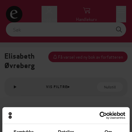
Logg inn
Handlekurv
Meny
Elisabeth
Få varsel ved ny bok av forfatteren
Øvreberg
Nullstill
VIS FILTRE
Samtykke
Detaljer
Om