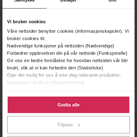
Vi bruker cookies
Våre nettsider benytter cookies (informasjonskapsler). Vi
bruker cookies til:
Nødvendige funksjoner på nettsiden (Nødvendige)
Forbedrer opplevelsen din på vår nettside (Funksjonelle)
Gir oss en bedre forståelse for hvordan nettsiden vår blir
99,-
149,-
brukt, slik at vi kan forbedre den (Statistiske)
Gjør det mulig for oss å vise deg relevante produkter,
Blodets galskap
Blodets Hevnere
kampanjer og tilbud (Markedsføring)
Elisabeth Øvreberg
Elisabeth Øvreberg
EBOK
EBOK
Klikk på «Godta alle» for å gi oss ditt samtykke til å
bruke cookies for alle disse formålene. Du kan også
Godta alle
tilpasse ditt samtykke til spesifikke formål ved å klikke
på «Tilpass». Du kan når som helst trekke tilbake eller
Tilpass
endre ditt samtykke.
OM OSS