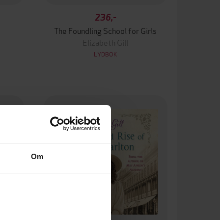
236,-
The Foundling School for Girls
Elizabeth Gill
LYDBOK
Om