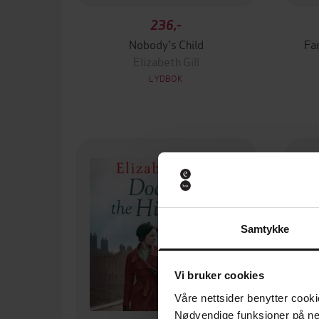
236,-
Nobody's Child
Fa
Elizabeth Gill
LYDBOK
Samtykke
Vi bruker cookies
Våre nettsider benytter cooki
Nødvendige funksjoner på ne