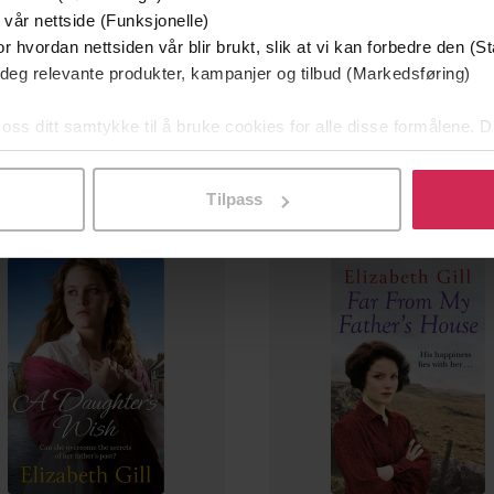
 vår nettside (Funksjonelle)
r hvordan nettsiden vår blir brukt, slik at vi kan forbedre den (St
236,-
236,-
 deg relevante produkter, kampanjer og tilbud (Markedsføring)
The Miller's Daughter
Miss Appleby's Acade
Elizabeth Gill
Elizabeth Gill
 oss ditt samtykke til å bruke cookies for alle disse formålene. D
LYDBOK
LYDBOK
l ved å klikke på «Tilpass». Du kan når som helst trekke tilbake
Tilpass