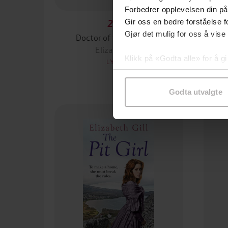
Forbedrer opplevelsen din på
Gir oss en bedre forståelse fo
236,-
Gjør det mulig for oss å vise
Doctor of the High Fells
Elizabeth Gill
Klikk på «Godta alle» for å gi
LYDBOK
samtykke til spesifikke formå
Godta utvalgte