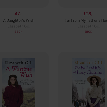
47,-
118,-
A Daughter's Wish
Far From My Father's Ho
Elizabeth Gill
Elizabeth Gill
EBOK
EBOK