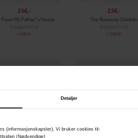
236,-
236,-
r From My Father's House
The Runaway Children
Elizabeth Gill
Elizabeth Gill
LYDBOK
LYDBOK
Detaljer
es (informasjonskapsler). Vi bruker cookies til:
ttsiden (Nødvendige)