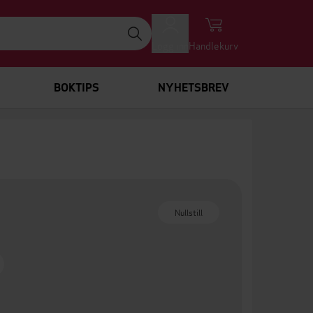
Logg inn
Handlekurv
BOKTIPS
NYHETSBREV
Nullstill