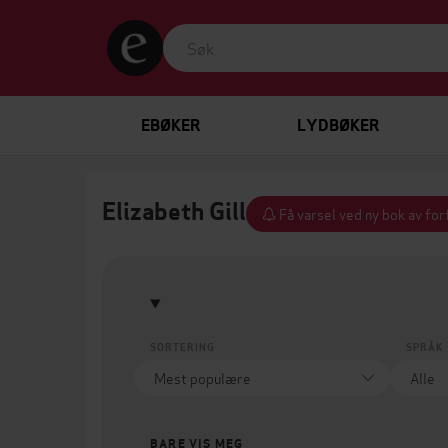
EBØKER
LYDBØKER
Elizabeth Gill
Få varsel ved ny bok av fo
SORTERING
SPRÅK
BARE VIS MEG