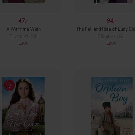
47,-
94,-
A Wartime Wish
The Fall and Rise of Lucy Ch
Elizabeth Gill
Elizabeth Gill
EBOK
EBOK