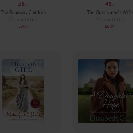
59,-
49,-
The Runaway Children
The Quarryman's Wife
Elizabeth Gill
Elizabeth Gill
EBOK
EBOK