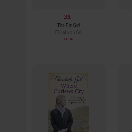
39,-
The Pit Girl
Elizabeth Gill
EBOK