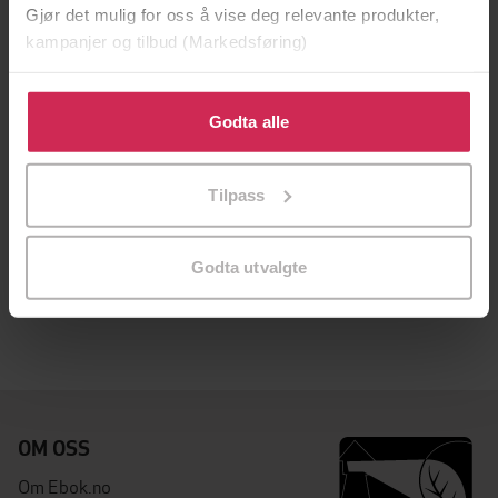
Gjør det mulig for oss å vise deg relevante produkter,
kampanjer og tilbud (Markedsføring)
Klikk på «Godta alle» for å gi oss ditt samtykke til å
bruke cookies for alle disse formålene. Du kan også
Godta alle
tilpasse ditt samtykke til spesifikke formål ved å klikke
på «Tilpass». Du kan når som helst trekke tilbake eller
Tilpass
endre ditt samtykke.
99,-
99,-
Albin er aldri redd
Albin og den underlige paraplyen
Godta utvalgte
Ulf Löfgren
Ulf Löfgren
LYDBOK
LYDBOK
OM OSS
Om Ebok.no