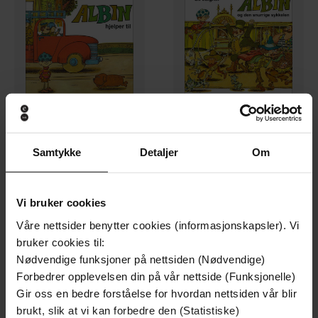
99,-
99,-
Samtykke
Detaljer
Om
Albin hjelper til
Albin og den snurrige sykkelen
Ulf Löfgren
Ulf Löfgren
LYDBOK
LYDBOK
Vi bruker cookies
Våre nettsider benytter cookies (informasjonskapsler). Vi
bruker cookies til:
Premium
Premium
Nødvendige funksjoner på nettsiden (Nødvendige)
Forbedrer opplevelsen din på vår nettside (Funksjonelle)
Gir oss en bedre forståelse for hvordan nettsiden vår blir
brukt, slik at vi kan forbedre den (Statistiske)