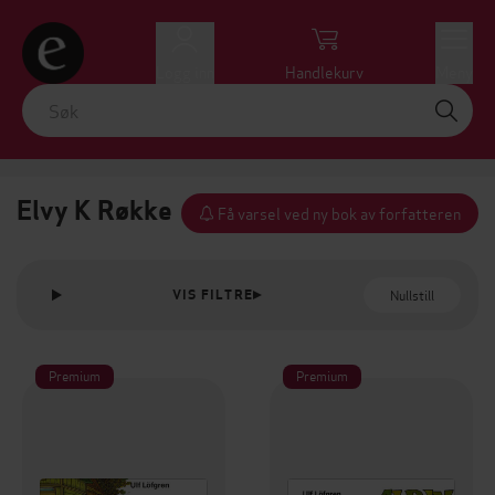
Logg inn
Handlekurv
Meny
Elvy K Røkke
Få varsel ved ny bok av forfatteren
Nullstill
VIS FILTRE
Premium
Premium