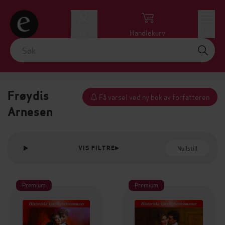
Logg inn
Handlekurv
Meny
Frøydis
Få varsel ved ny bok av forfatteren
Arnesen
Nullstill
VIS FILTRE
Premium
Premium