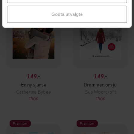
Godta utvalgte
149,-
149,-
En ny sjanse
Drømmen om jul
Catherine Bybee
Sue Moorcroft
EBOK
EBOK
Premium
Premium