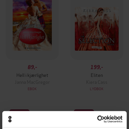
89,-
199,-
Hell i kjærlighet
Eliten
Janna MacGregor
Kiera Cass
EBOK
LYDBOK
Premium
Premium