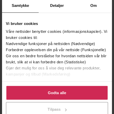
Samtykke
Detaljer
Om
Vi bruker cookies
Våre nettsider benytter cookies (informasjonskapsler). Vi
bruker cookies til:
Nødvendige funksjoner på nettsiden (Nødvendige)
Forbedrer opplevelsen din på vår nettside (Funksjonelle)
Gir oss en bedre forståelse for hvordan nettsiden vår blir
199,-
199,-
brukt, slik at vi kan forbedre den (Statistiske)
Gjør det mulig for oss å vise deg relevante produkter,
Utvelgelsen
Den ene
kampanjer og tilbud (Markedsføring)
Kiera Cass
Kiera Cass
LYDBOK
LYDBOK
Klikk på «Godta alle» for å gi oss ditt samtykke til å
bruke cookies for alle disse formålene. Du kan også
Godta alle
tilpasse ditt samtykke til spesifikke formål ved å klikke
Premium
Premium
på «Tilpass». Du kan når som helst trekke tilbake eller
Tilpass
endre ditt samtykke.