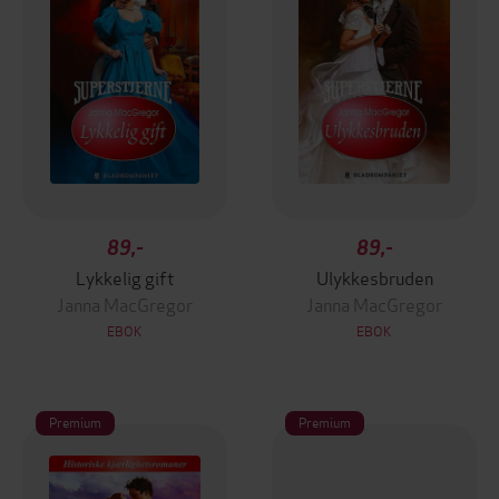
89,-
89,-
Lykkelig gift
Ulykkesbruden
Janna MacGregor
Janna MacGregor
EBOK
EBOK
Premium
Premium