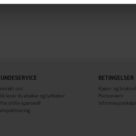
KUNDESERVICE
BETINGELSER
ontakt oss
Kjøps- og bruksvi
lik leser du ebøker og lydbøker
Personvern
fte stilte spørsmål
Informasjonskaps
elvpublisering