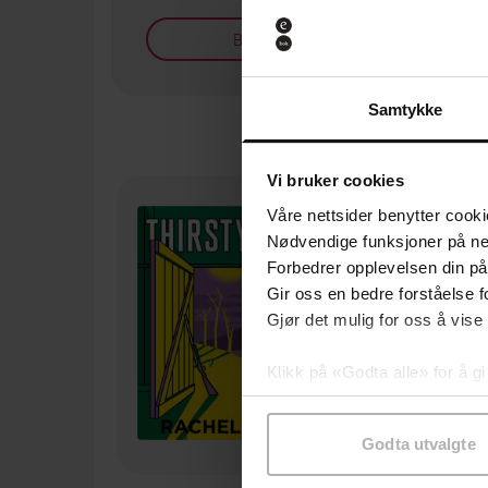
Bøker på tilbud
Samtykke
Vi bruker cookies
Våre nettsider benytter cooki
Nødvendige funksjoner på ne
Forbedrer opplevelsen din på
Gir oss en bedre forståelse fo
Gjør det mulig for oss å vise
Klikk på «Godta alle» for å gi
samtykke til spesifikke formå
Godta utvalgte