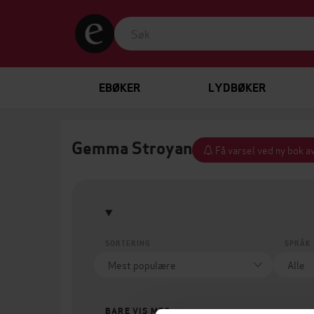
EBØKER
LYDBØKER
Gemma Stroyan
Få varsel ved ny bok a
SORTERING
SPRÅK
BARE VIS MEG