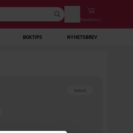
Logg inn
Handlekurv
BOKTIPS
NYHETSBREV
Nullstill