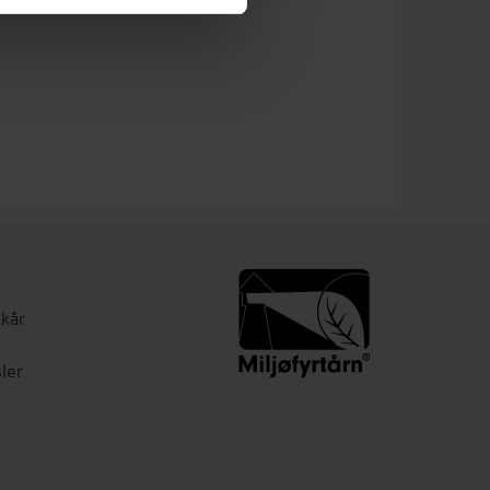
lkår
ler