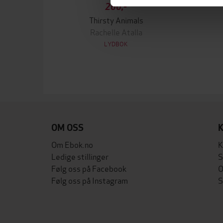
260,-
Thirsty Animals
Rachelle Atalla
LYDBOK
OM OSS
Om Ebok.no
K
Ledige stillinger
S
Følg oss på Facebook
O
Følg oss på Instagram
S