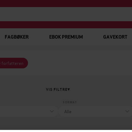
FAGBØKER
EBOK PREMIUM
GAVEKORT
v forfatteren
VIS FILTRE
FORMAT