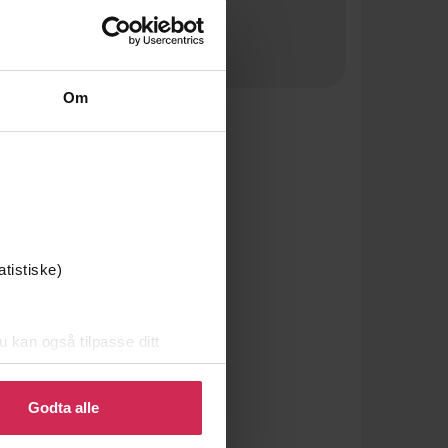
Om
atistiske)
u kan også tilpasse ditt
 eller endre ditt samtykke.
Godta alle