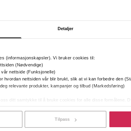
Bøker i Premium
Kan sendes til Kindle og PocketBook
Detaljer
es (informasjonskapsler). Vi bruker cookies til:
ttsiden (Nødvendige)
 vår nettside (Funksjonelle)
r hvordan nettsiden vår blir brukt, slik at vi kan forbedre den (St
 deg relevante produkter, kampanjer og tilbud (Markedsføring)
 oss ditt samtykke til å bruke cookies for alle disse formålene. D
l ved å klikke på «Tilpass». Du kan når som helst trekke tilbake
Tilpass