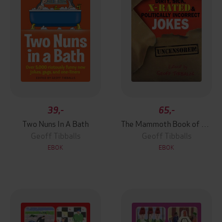
39,-
65,-
Two Nuns In A Bath
The Mammoth Book of Dirty, Sick, X-Rated and Politically Incorrect Jokes
Geoff Tibballs
Geoff Tibballs
EBOK
EBOK