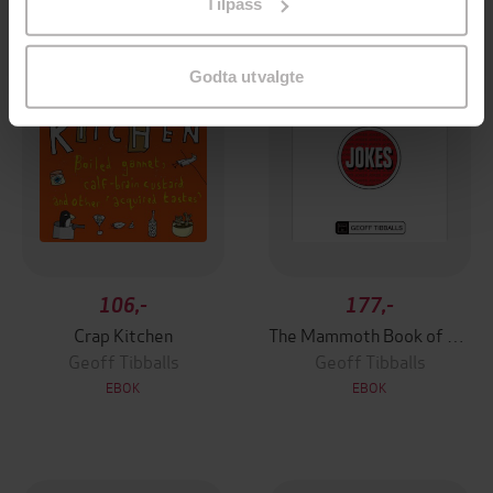
Tilpass
endre ditt samtykke.
Godta utvalgte
106,-
177,-
Crap Kitchen
The Mammoth Book of More Dirty, Sick, X-Rated and Politically Incorrect Jokes
Geoff Tibballs
Geoff Tibballs
EBOK
EBOK