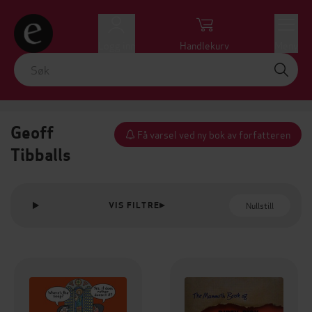
Logg inn
Handlekurv
Meny
Geoff
Få varsel ved ny bok av forfatteren
Tibballs
Nullstill
VIS FILTRE