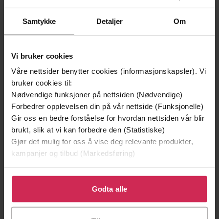
Samtykke
Detaljer
Om
Vi bruker cookies
Våre nettsider benytter cookies (informasjonskapsler). Vi
bruker cookies til:
Nødvendige funksjoner på nettsiden (Nødvendige)
Forbedrer opplevelsen din på vår nettside (Funksjonelle)
Gir oss en bedre forståelse for hvordan nettsiden vår blir
25,-
177,-
brukt, slik at vi kan forbedre den (Statistiske)
Gjør det mulig for oss å vise deg relevante produkter,
The World's 100 Weirdest Museums
The Mammoth Book of One-Liners
kampanjer og tilbud (Markedsføring)
Geoff Tibballs
Geoff Tibballs
EBOK
EBOK
Klikk på «Godta alle» for å gi oss ditt samtykke til å
bruke cookies for alle disse formålene. Du kan også
Godta alle
tilpasse ditt samtykke til spesifikke formål ved å klikke
på «Tilpass». Du kan når som helst trekke tilbake eller