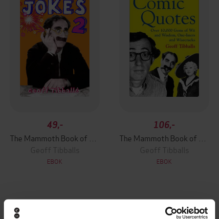
49,-
106,-
The Mammoth Book of Jokes 2
The Mammoth Book of Comic Quotes
Geoff Tibballs
Geoff Tibballs
EBOK
EBOK