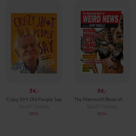
94,-
94,-
Crazy Sh*t Old People Say
The Mammoth Book of Weird News
Geoff Tibballs
Geoff Tibballs
EBOK
EBOK