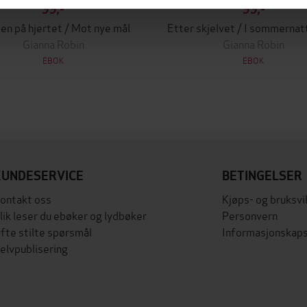
99,-
99,-
en på hjertet / Mot nye mål
Gianna Robin
Gianna Robin
EBOK
EBOK
KUNDESERVICE
BETINGELSER
ontakt oss
Kjøps- og bruksvi
lik leser du ebøker og lydbøker
Personvern
fte stilte spørsmål
Informasjonskaps
elvpublisering