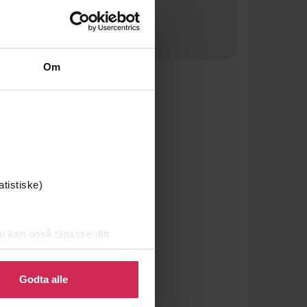
Om
atistiske)
u kan også tilpasse ditt
 eller endre ditt samtykke.
Godta alle