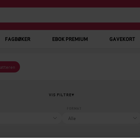
FAGBØKER
EBOK PREMIUM
GAVEKORT
fatteren
VIS FILTRE
FORMAT