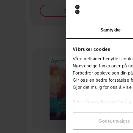
Bøker på tilbud
Samtykke
Vi bruker cookies
Våre nettsider benytter cooki
Nødvendige funksjoner på ne
Forbedrer opplevelsen din på
Gir oss en bedre forståelse fo
Gjør det mulig for oss å vise
Klikk på «Godta alle» for å gi
samtykke til spesifikke formå
Godta utvalgte