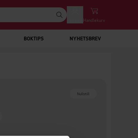
Logg inn
Handlekurv
BOKTIPS
NYHETSBREV
Nullstill