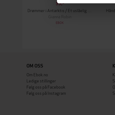
99,-
Drømmer i Antarktis / Et uslåelig team
Hånd
Gianna Robin
EBOK
OM OSS
Om Ebok.no
K
Ledige stillinger
S
Følg oss på Facebook
O
Følg oss på Instagram
S