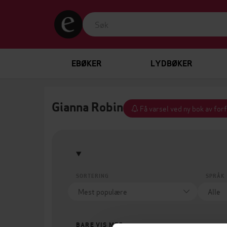
EBØKER
LYDBØKER
Gianna Robin
Få varsel ved ny bok av for
SORTERING
SPRÅK
BARE VIS MEG