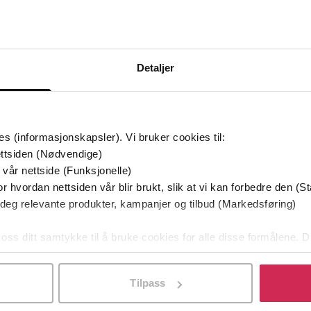
Bøker i Premium
Kan sendes til Kindle og PocketBook
Detaljer
es (informasjonskapsler). Vi bruker cookies til:
ttsiden (Nødvendige)
 vår nettside (Funksjonelle)
r hvordan nettsiden vår blir brukt, slik at vi kan forbedre den (St
 deg relevante produkter, kampanjer og tilbud (Markedsføring)
 oss ditt samtykke til å bruke cookies for alle disse formålene. D
l ved å klikke på «Tilpass». Du kan når som helst trekke tilbake
Tilpass