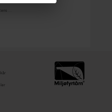
Etter skjelvet / I sommernattens hete
lkår
ler