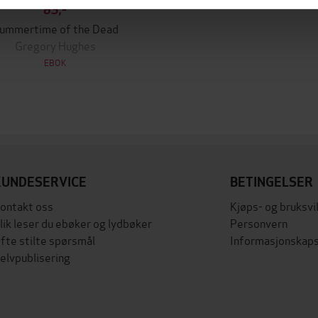
83,-
ummertime of the Dead
Gregory Hughes
EBOK
KUNDESERVICE
BETINGELSER
ontakt oss
Kjøps- og bruksvi
lik leser du ebøker og lydbøker
Personvern
fte stilte spørsmål
Informasjonskaps
elvpublisering