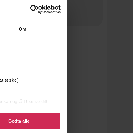
Om
atistiske)
u kan også tilpasse ditt
 eller endre ditt samtykke.
Godta alle