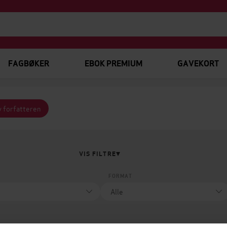
FAGBØKER
EBOK PREMIUM
GAVEKORT
v forfatteren
VIS FILTRE
FORMAT