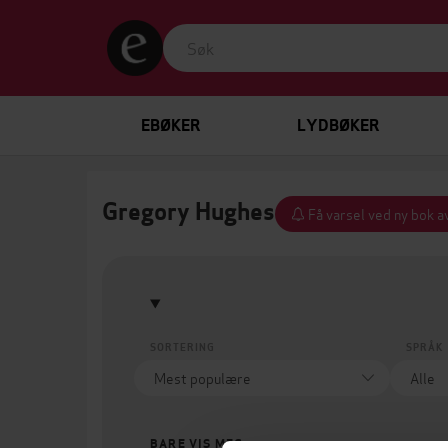
EBØKER
LYDBØKER
Gregory Hughes
Få varsel ved ny bok a
SORTERING
SPRÅK
BARE VIS MEG