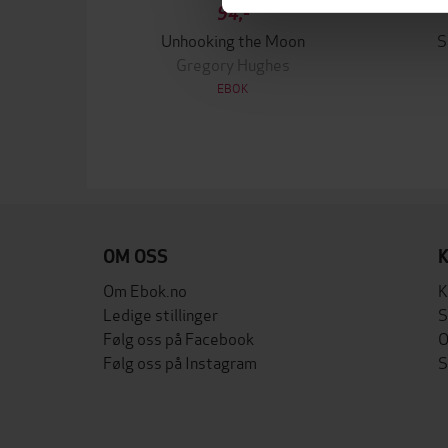
94,-
Unhooking the Moon
S
Gregory Hughes
EBOK
OM OSS
Om Ebok.no
K
Ledige stillinger
S
Følg oss på Facebook
O
Følg oss på Instagram
S