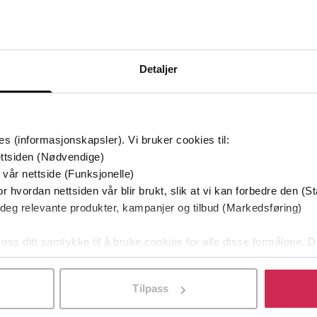
Bøker i Premium
Kan sendes til Kindle og PocketBook
Detaljer
es (informasjonskapsler). Vi bruker cookies til:
ttsiden (Nødvendige)
 vår nettside (Funksjonelle)
r hvordan nettsiden vår blir brukt, slik at vi kan forbedre den (St
 deg relevante produkter, kampanjer og tilbud (Markedsføring)
 oss ditt samtykke til å bruke cookies for alle disse formålene. D
l ved å klikke på «Tilpass». Du kan når som helst trekke tilbake
Tilpass