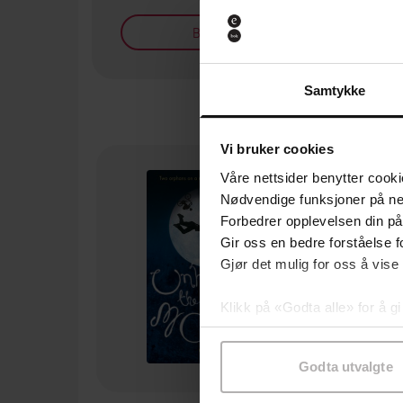
Bøker på tilbud
Samtykke
Vi bruker cookies
Våre nettsider benytter cooki
Nødvendige funksjoner på ne
Forbedrer opplevelsen din på
Gir oss en bedre forståelse fo
Gjør det mulig for oss å vise
Klikk på «Godta alle» for å gi
samtykke til spesifikke formå
Godta utvalgte