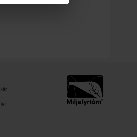
lkår
ler