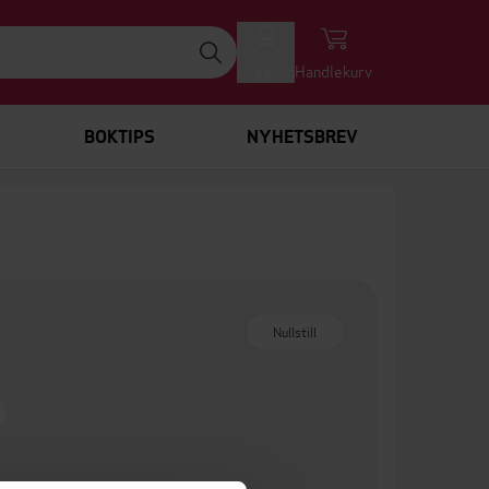
Logg inn
Handlekurv
BOKTIPS
NYHETSBREV
Nullstill