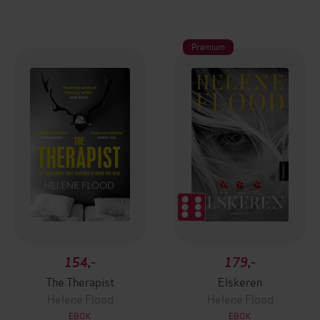
Premium
154,-
179,-
The Therapist
Elskeren
Helene Flood
Helene Flood
EBOK
EBOK