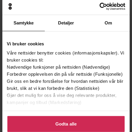
Premium
Premium
Samtykke
Detaljer
Om
Vi bruker cookies
Våre nettsider benytter cookies (informasjonskapsler). Vi
bruker cookies til:
Nødvendige funksjoner på nettsiden (Nødvendige)
Forbedrer opplevelsen din på vår nettside (Funksjonelle)
Gir oss en bedre forståelse for hvordan nettsiden vår blir
brukt, slik at vi kan forbedre den (Statistiske)
Gjør det mulig for oss å vise deg relevante produkter,
393,-
297,-
kampanjer og tilbud (Markedsføring)
Enken
Enken
Helene Flood
Helene Flood
Klikk på «Godta alle» for å gi oss ditt samtykke til å
LYDBOK
EBOK
bruke cookies for alle disse formålene. Du kan også
Godta alle
tilpasse ditt samtykke til spesifikke formål ved å klikke