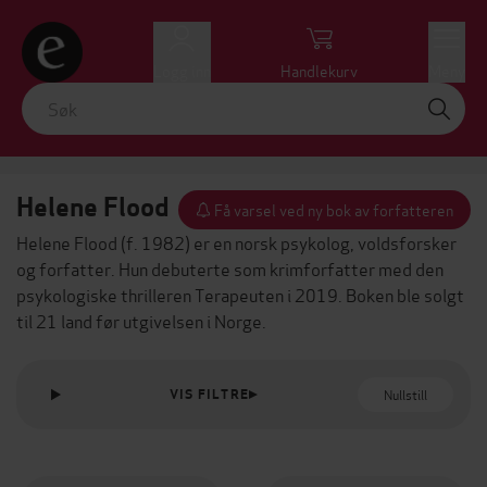
Logg inn
Handlekurv
Meny
Helene Flood
Få varsel ved ny bok av forfatteren
Helene Flood (f. 1982) er en norsk psykolog, voldsforsker
og forfatter. Hun debuterte som krimforfatter med den
psykologiske thrilleren
Terapeuten
i 2019. Boken ble solgt
til 21 land før utgivelsen i Norge.
Nullstill
VIS FILTRE