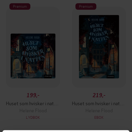
Premium
Premium
199,-
219,-
Huset som hvisker i natten
Huset som hvisker i natten
Helene Flood
Helene Flood
LYDBOK
EBOK