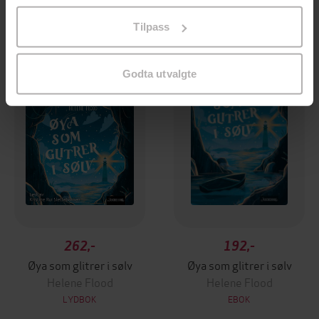
på «Tilpass». Du kan når som helst trekke tilbake eller
Tilpass
Premium
Premium
endre ditt samtykke.
Godta utvalgte
262,-
192,-
Øya som glitrer i sølv
Øya som glitrer i sølv
Helene Flood
Helene Flood
LYDBOK
EBOK