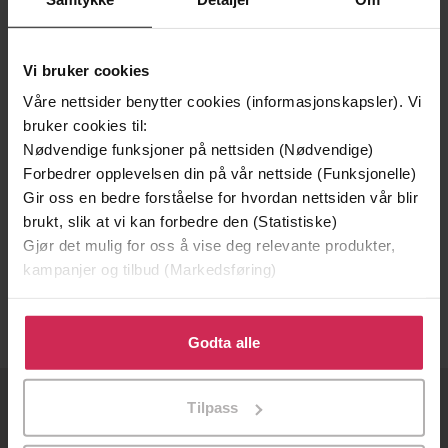
Vi bruker cookies
Våre nettsider benytter cookies (informasjonskapsler). Vi
bruker cookies til:
Nødvendige funksjoner på nettsiden (Nødvendige)
Forbedrer opplevelsen din på vår nettside (Funksjonelle)
Gir oss en bedre forståelse for hvordan nettsiden vår blir
149,-
brukt, slik at vi kan forbedre den (Statistiske)
Gjør det mulig for oss å vise deg relevante produkter,
Kristin Berglund
kampanjer og tilbud (Markedsføring)
Hilde Beate Lia
EBOK
Klikk på «Godta alle» for å gi oss ditt samtykke til å
bruke cookies for alle disse formålene. Du kan også
Godta alle
tilpasse ditt samtykke til spesifikke formål ved å klikke
på «Tilpass». Du kan når som helst trekke tilbake eller
Tilpass
endre ditt samtykke.
OM OSS