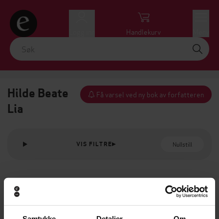
Logg inn
Handlekurv
Meny
Hilde Beate
Få varsel ved ny bok av forfatteren
Lia
Nullstill
VIS FILTRE
Samtykke
Detaljer
Om