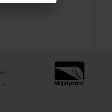
lkår
ler