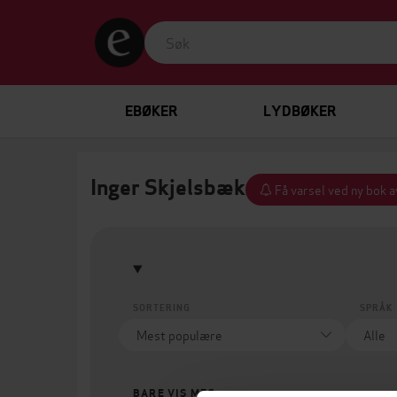
EBØKER
LYDBØKER
Inger Skjelsbæk
Få varsel ved ny bok a
SORTERING
SPRÅK
BARE VIS MEG