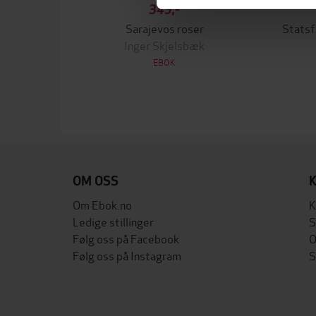
349,-
Sarajevos roser
Inger Skjelsbæk
EBOK
OM OSS
Om Ebok.no
K
Ledige stillinger
S
Følg oss på Facebook
O
Følg oss på Instagram
S