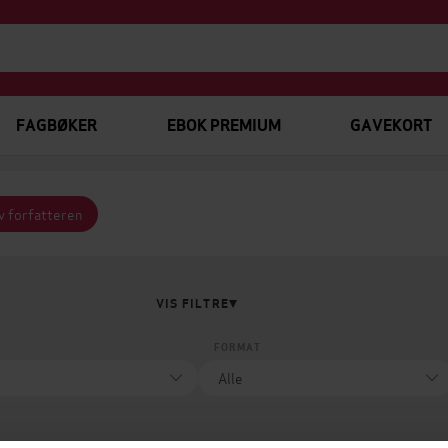
FAGBØKER
EBOK PREMIUM
GAVEKORT
v forfatteren
VIS FILTRE
FORMAT