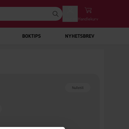
Logg inn
Handlekurv
BOKTIPS
NYHETSBREV
Nullstill