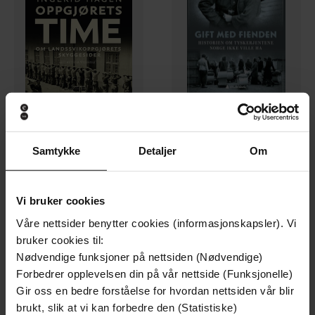
299,-
249,-
Samtykke
Detaljer
Om
Oppgjørets time
Gift med fienden
Ingerid Hagen
Ingerid Hagen
LYDBOK
EBOK
Vi bruker cookies
Våre nettsider benytter cookies (informasjonskapsler). Vi
bruker cookies til:
Premium
Nødvendige funksjoner på nettsiden (Nødvendige)
Forbedrer opplevelsen din på vår nettside (Funksjonelle)
Gir oss en bedre forståelse for hvordan nettsiden vår blir
brukt, slik at vi kan forbedre den (Statistiske)