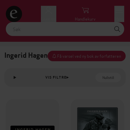
Logg inn
Handlekurv
Meny
Ingerid Hagen
Få varsel ved ny bok av forfatteren
Nullstill
VIS FILTRE