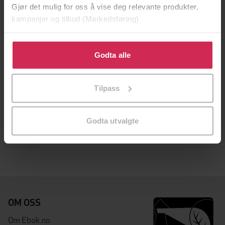
Gjør det mulig for oss å vise deg relevante produkter,
kampanjer og tilbud (Markedsføring)
Klikk på «Godta alle» for å gi oss ditt samtykke til å
bruke cookies for alle disse formålene. Du kan også
Godta alle
tilpasse ditt samtykke til spesifikke formål ved å klikke
på «Tilpass». Du kan når som helst trekke tilbake eller
Tilpass
endre ditt samtykke.
449,-
Gift med fienden
Godta utvalgte
Ingerid Hagen
LYDBOK
OM OSS
Om Ebok.no