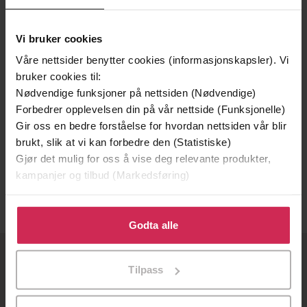
Vi bruker cookies
Våre nettsider benytter cookies (informasjonskapsler). Vi
bruker cookies til:
Nødvendige funksjoner på nettsiden (Nødvendige)
Forbedrer opplevelsen din på vår nettside (Funksjonelle)
Gir oss en bedre forståelse for hvordan nettsiden vår blir
154,-
brukt, slik at vi kan forbedre den (Statistiske)
A Brief History of Misogyny
Gjør det mulig for oss å vise deg relevante produkter,
Jack Holland
kampanjer og tilbud (Markedsføring)
EBOK
Klikk på «Godta alle» for å gi oss ditt samtykke til å
bruke cookies for alle disse formålene. Du kan også
Godta alle
tilpasse ditt samtykke til spesifikke formål ved å klikke
på «Tilpass». Du kan når som helst trekke tilbake eller
OM OSS
Tilpass
endre ditt samtykke.
Om Ebok.no