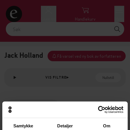
Logg inn
Handlekurv
Meny
Jack Holland
Få varsel ved ny bok av forfatteren
Nullstill
VIS FILTRE
Samtykke
Detaljer
Om