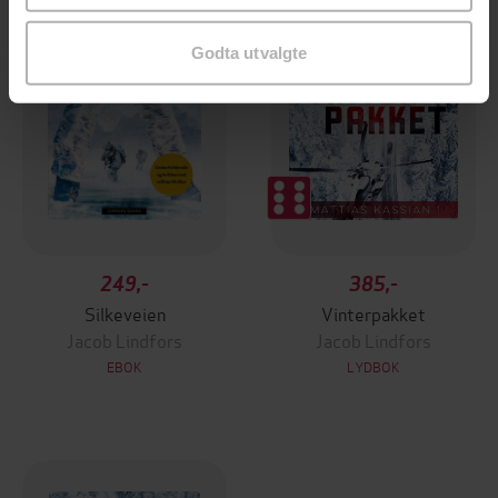
Godta utvalgte
249,-
385,-
Silkeveien
Vinterpakket
Jacob Lindfors
Jacob Lindfors
EBOK
LYDBOK