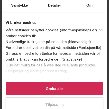
Samtykke
Detaljer
Om
Vi bruker cookies
Våre nettsider benytter cookies (informasjonskapsler). Vi
bruker cookies til:
Nødvendige funksjoner på nettsiden (Nødvendige)
Forbedrer opplevelsen din på vår nettside (Funksjonelle)
Gir oss en bedre forståelse for hvordan nettsiden vår blir
249,-
449,-
brukt, slik at vi kan forbedre den (Statistiske)
Gjør det mulig for oss å vise deg relevante produkter,
Jernviljen
Silkeveien
kampanjer og tilbud (Markedsføring)
Jacob Lindfors
Jacob Lindfors
EBOK
LYDBOK
Klikk på «Godta alle» for å gi oss ditt samtykke til å
bruke cookies for alle disse formålene. Du kan også
Godta alle
tilpasse ditt samtykke til spesifikke formål ved å klikke
på «Tilpass». Du kan når som helst trekke tilbake eller
Tilpass
endre ditt samtykke.