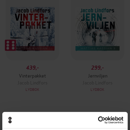
439,-
299,-
Vinterpakket
Jernviljen
Jacob Lindfors
Jacob Lindfors
LYDBOK
LYDBOK