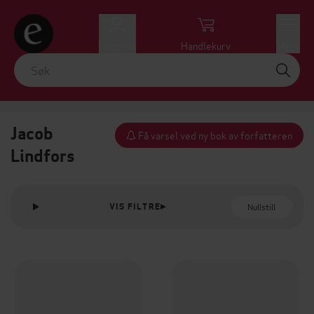
Logg inn
Handlekurv
Meny
Jacob
Få varsel ved ny bok av forfatteren
Lindfors
Nullstill
VIS FILTRE