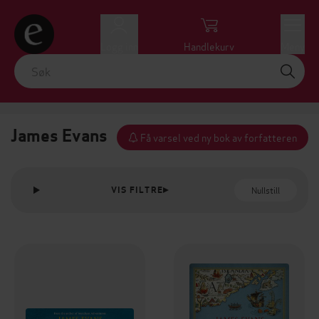
Logg inn
Handlekurv
Meny
James Evans
Få varsel ved ny bok av forfatteren
Nullstill
VIS FILTRE