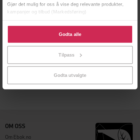
Gjør det mulig for oss å vise deg relevante produkter,
kampanjer og tilbud (Markedsføring)
Klikk på «Godta alle» for å gi oss ditt samtykke til å
bruke cookies for alle disse formålene. Du kan også
Godta alle
tilpasse ditt samtykke til spesifikke formål ved å klikke
på «Tilpass». Du kan når som helst trekke tilbake eller
Tilpass
endre ditt samtykke.
154,-
Emigrants
Godta utvalgte
James Evans
EBOK
OM OSS
Om Ebok.no