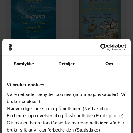
236,-
177,-
Samtykke
Detaljer
Om
Emigrants
Merchant Adventurers
James Evans
James Evans
LYDBOK
EBOK
Vi bruker cookies
Våre nettsider benytter cookies (informasjonskapsler). Vi
bruker cookies til:
Nødvendige funksjoner på nettsiden (Nødvendige)
Forbedrer opplevelsen din på vår nettside (Funksjonelle)
Gir oss en bedre forståelse for hvordan nettsiden vår blir
brukt, slik at vi kan forbedre den (Statistiske)