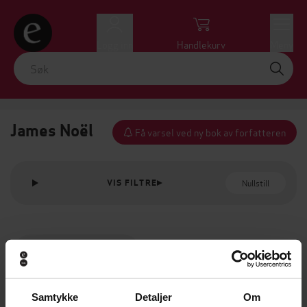
Logg inn
Handlekurv
Meny
James Noël
Få varsel ved ny bok av forfatteren
Nullstill
VIS FILTRE
Samtykke
Detaljer
Om