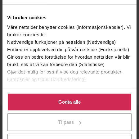
Vi bruker cookies
Våre nettsider benytter cookies (informasjonskapsler). Vi
bruker cookies til:
Nødvendige funksjoner på nettsiden (Nødvendige)
Forbedrer opplevelsen din på vår nettside (Funksjonelle)
Gir oss en bedre forståelse for hvordan nettsiden vår blir
249,-
brukt, slik at vi kan forbedre den (Statistiske)
Vakre vidunder
Gjør det mulig for oss å vise deg relevante produkter,
James Noël
kampanjer og tilbud (Markedsføring)
EBOK
Klikk på «Godta alle» for å gi oss ditt samtykke til å
bruke cookies for alle disse formålene. Du kan også
Godta alle
tilpasse ditt samtykke til spesifikke formål ved å klikke
på «Tilpass». Du kan når som helst trekke tilbake eller
OM OSS
Tilpass
endre ditt samtykke.
Om Ebok.no