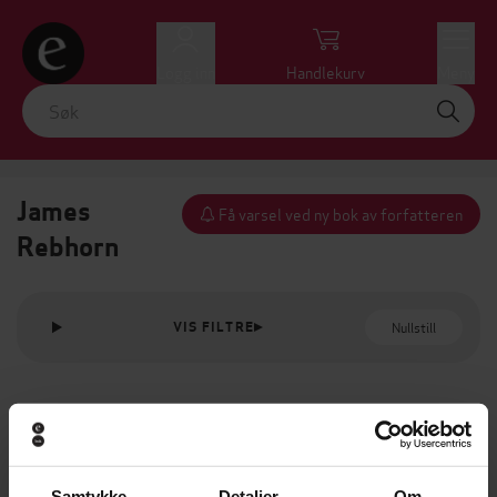
Logg inn
Handlekurv
Meny
James
Få varsel ved ny bok av forfatteren
Rebhorn
Nullstill
VIS FILTRE
Samtykke
Detaljer
Om