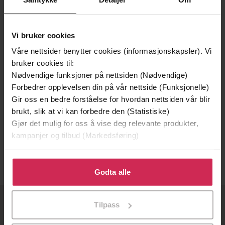
Vi bruker cookies
Våre nettsider benytter cookies (informasjonskapsler). Vi
bruker cookies til:
Nødvendige funksjoner på nettsiden (Nødvendige)
Forbedrer opplevelsen din på vår nettside (Funksjonelle)
Gir oss en bedre forståelse for hvordan nettsiden vår blir
378,-
brukt, slik at vi kan forbedre den (Statistiske)
Gjør det mulig for oss å vise deg relevante produkter,
From a Buick 8
kampanjer og tilbud (Markedsføring)
Stephen King
LYDBOK
Klikk på «Godta alle» for å gi oss ditt samtykke til å
bruke cookies for alle disse formålene. Du kan også
Godta alle
tilpasse ditt samtykke til spesifikke formål ved å klikke
på «Tilpass». Du kan når som helst trekke tilbake eller
Tilpass
endre ditt samtykke.
OM OSS