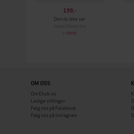
199,-
Den du ikke ser
Jonas Moström
LYDBOK
OM OSS
Om Ebok.no
K
Ledige stillinger
S
Følg oss på Facebook
O
Følg oss på Instagram
S