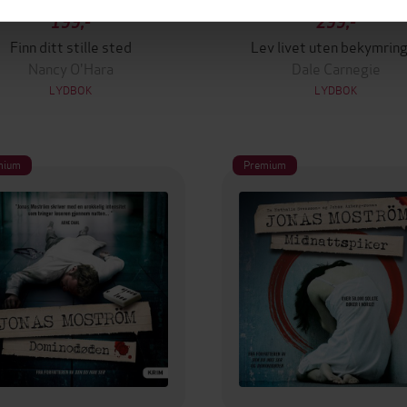
199,-
299,-
Finn ditt stille sted
Lev livet uten bekymrin
Nancy O'Hara
Dale Carnegie
LYDBOK
LYDBOK
mium
Premium