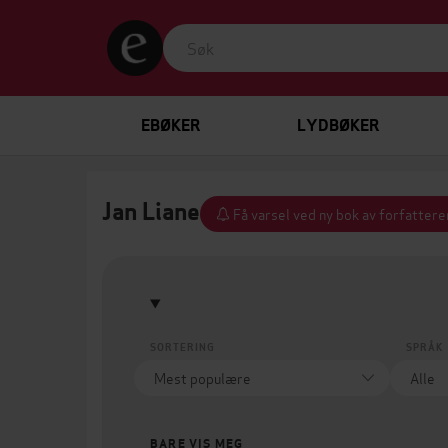
EBØKER
LYDBØKER
Jan Liane
Få varsel ved ny bok av forfattere
SORTERING
SPRÅK
BARE VIS MEG