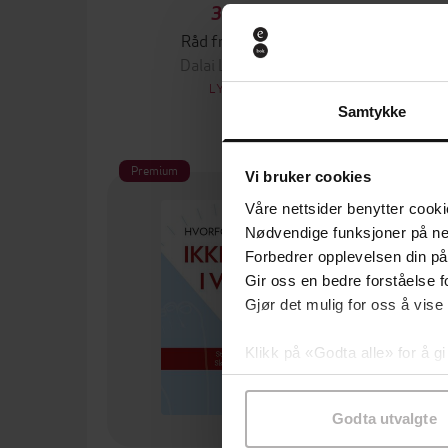
399,-
Råd fra hjertet
Dalai Lama XIV
LYDBOK
Samtykke
Premium
Pre
Vi bruker cookies
Våre nettsider benytter cooki
Nødvendige funksjoner på ne
Forbedrer opplevelsen din på
Gir oss en bedre forståelse fo
Gjør det mulig for oss å vise
Klikk på «Godta alle» for å gi
samtykke til spesifikke formå
Godta utvalgte