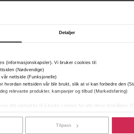
199,-
299,-
Sinnsro i hverdagen
Nancy O'Hara
Sten Sture Skaldema
LYDBOK
LYDBOK
Detaljer
mium
Premium
es (informasjonskapsler). Vi bruker cookies til:
ttsiden (Nødvendige)
 vår nettside (Funksjonelle)
r hvordan nettsiden vår blir brukt, slik at vi kan forbedre den (St
 deg relevante produkter, kampanjer og tilbud (Markedsføring)
 oss ditt samtykke til å bruke cookies for alle disse formålene. D
l ved å klikke på «Tilpass». Du kan når som helst trekke tilbake
Tilpass