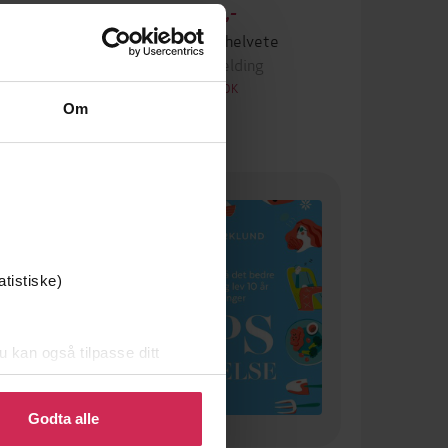
199,-
Spis deg slank, sterk og sunn med skandinavisk lavkarbo
Sjefen fra helvete
n
Shaun Belding
LYDBOK
Om
Premium
atistiske)
u kan også tilpasse ditt
 eller endre ditt samtykke.
Godta alle