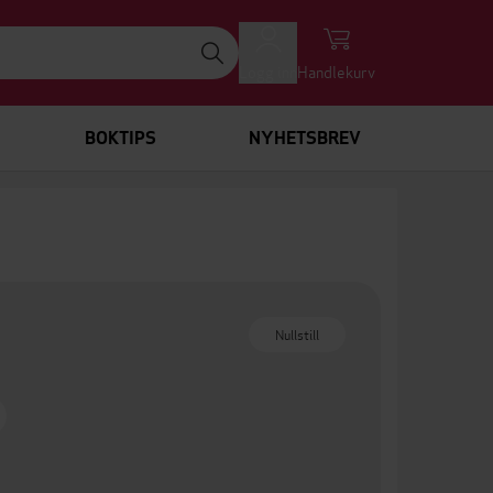
Logg inn
Handlekurv
BOKTIPS
NYHETSBREV
Nullstill