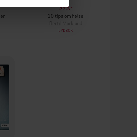
399,-
ger
10 tips om helse
Bertil Marklund
LYDBOK