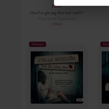
199,-
Hvorfor går jeg ikke ned i vekt?
Sten Sture Skaldeman
LYDBOK
Premium
Pre