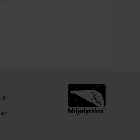
lkår
ler