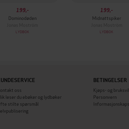
199,-
199,-
Dominodøden
Midnattspiker
Jonas Moström
Jonas Moström
LYDBOK
LYDBOK
KUNDESERVICE
BETINGELSER
ontakt oss
Kjøps- og bruksvi
lik leser du ebøker og lydbøker
Personvern
fte stilte spørsmål
Informasjonskaps
elvpublisering