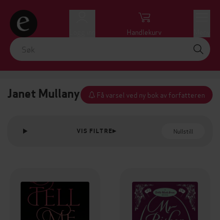
Logg inn
Handlekurv
Meny
Janet Mullany
Få varsel ved ny bok av forfatteren
Nullstill
VIS FILTRE