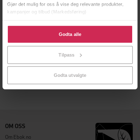
Gjør det mulig for oss å vise deg relevante produkter,
kampanjer og tilbud (Markedsføring)
Klikk på «Godta alle» for å gi oss ditt samtykke til å
bruke cookies for alle disse formålene. Du kan også
Godta alle
tilpasse ditt samtykke til spesifikke formål ved å klikke
på «Tilpass». Du kan når som helst trekke tilbake eller
Tilpass
endre ditt samtykke.
57,-
71,-
A Most Lamentable Comedy
Improper Relations
Godta utvalgte
Janet Mullany
Janet Mullany
EBOK
EBOK
OM OSS
Om Ebok.no