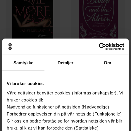
73,-
57,-
Samtykke
Detaljer
Om
Tell me more
Mr Bishop and the Actress
Janet Mullany
Janet Mullany
EBOK
EBOK
Vi bruker cookies
Våre nettsider benytter cookies (informasjonskapsler). Vi
bruker cookies til:
Nødvendige funksjoner på nettsiden (Nødvendige)
Forbedrer opplevelsen din på vår nettside (Funksjonelle)
Gir oss en bedre forståelse for hvordan nettsiden vår blir
brukt, slik at vi kan forbedre den (Statistiske)