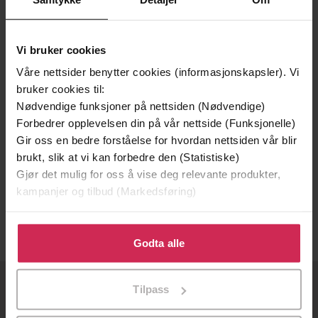
Vi bruker cookies
Våre nettsider benytter cookies (informasjonskapsler). Vi
bruker cookies til:
Nødvendige funksjoner på nettsiden (Nødvendige)
Forbedrer opplevelsen din på vår nettside (Funksjonelle)
Gir oss en bedre forståelse for hvordan nettsiden vår blir
236,-
236,-
brukt, slik at vi kan forbedre den (Statistiske)
Gjør det mulig for oss å vise deg relevante produkter,
Once More We Saw Stars
Once More We Saw Stars
kampanjer og tilbud (Markedsføring)
Jayson Greene
Jayson Greene
LYDBOK
LYDBOK
Klikk på «Godta alle» for å gi oss ditt samtykke til å
bruke cookies for alle disse formålene. Du kan også
Godta alle
tilpasse ditt samtykke til spesifikke formål ved å klikke
på «Tilpass». Du kan når som helst trekke tilbake eller
Tilpass
endre ditt samtykke.
OM OSS