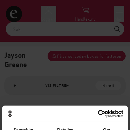
Logg inn
Handlekurv
Meny
Jayson
Få varsel ved ny bok av forfatteren
Greene
Nullstill
VIS FILTRE
Samtykke
Detaljer
Om