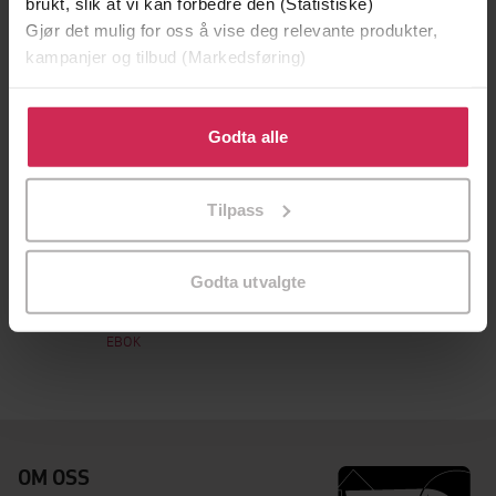
brukt, slik at vi kan forbedre den (Statistiske)
Gjør det mulig for oss å vise deg relevante produkter,
kampanjer og tilbud (Markedsføring)
Klikk på «Godta alle» for å gi oss ditt samtykke til å
bruke cookies for alle disse formålene. Du kan også
Godta alle
tilpasse ditt samtykke til spesifikke formål ved å klikke
på «Tilpass». Du kan når som helst trekke tilbake eller
Tilpass
endre ditt samtykke.
229,-
Godta utvalgte
Sommer og kjærlighet
Heather B. Moore
EBOK
OM OSS