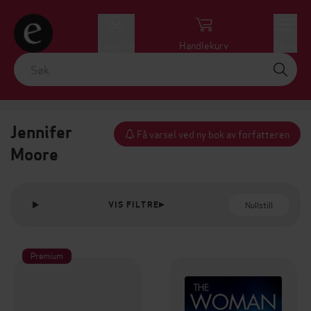
Logg inn
Handlekurv
Meny
Jennifer
Få varsel ved ny bok av forfatteren
Moore
Nullstill
VIS FILTRE
Premium