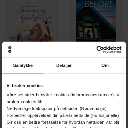
350,-
53,-
Samtykke
Detaljer
Om
Sommer og kjærlighet
The Woman Before
Heather B. Moore
Jennifer Moore
LYDBOK
EBOK
Vi bruker cookies
Våre nettsider benytter cookies (informasjonskapsler). Vi
bruker cookies til:
Nødvendige funksjoner på nettsiden (Nødvendige)
Forbedrer opplevelsen din på vår nettside (Funksjonelle)
Gir oss en bedre forståelse for hvordan nettsiden vår blir