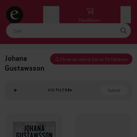
Logg inn
Handlekurv
Meny
Johana
Få varsel ved ny bok av forfatteren
Gustawsson
Nullstill
VIS FILTRE