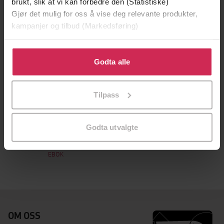
brukt, slik at vi kan forbedre den (Statistiske)
Gjør det mulig for oss å vise deg relevante produkter,
kampanjer og tilbud (Markedsføring)
Klikk på «Godta alle» for å gi oss ditt samtykke til å
bruke cookies for alle disse formålene. Du kan også
Godta alle
tilpasse ditt samtykke til spesifikke formål ved å klikke
på «Tilpass». Du kan når som helst trekke tilbake eller
Tilpass
endre ditt samtykke.
329,-
Godta utvalgte
Sår
Thomas Enger
EBOK
OM OSS