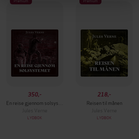
Premium
Premium
350,-
218,-
En reise gjennom solsystemet
Reisen til månen
Jules Verne
Jules Verne
LYDBOK
LYDBOK