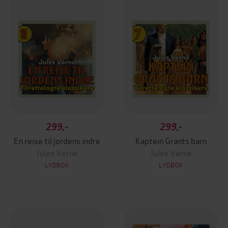
299,-
299,-
En reise til jordens indre
Kaptein Grants barn
Jules Verne
Jules Verne
LYDBOK
LYDBOK