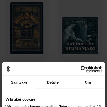
299,-
399,-
Jorda rundt på 80 dagar
Skuddet på Kilimajaro
Jules Verne
Jules Verne
Samtykke
Detaljer
Om
EBOK
LYDBOK
Vi bruker cookies
Premium
Premium
Våre nettsider benytter cookies (informasjonskapsler). Vi