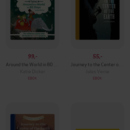
99,-
55,-
Around the World in 80 Days
Journey to the Center of the Earth
Katie Dicker
Jules Verne
EBOK
EBOK