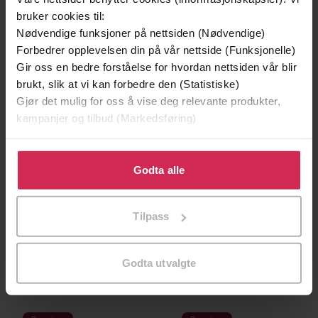
bruker cookies til:
Nødvendige funksjoner på nettsiden (Nødvendige)
Forbedrer opplevelsen din på vår nettside (Funksjonelle)
Gir oss en bedre forståelse for hvordan nettsiden vår blir
brukt, slik at vi kan forbedre den (Statistiske)
Gjør det mulig for oss å vise deg relevante produkter,
kampanjer og tilbud (Markedsføring)
Klikk på «Godta alle» for å gi oss ditt samtykke til å
bruke cookies for alle disse formålene. Du kan også
Godta alle
tilpasse ditt samtykke til spesifikke formål ved å klikke
på «Tilpass». Du kan når som helst trekke tilbake eller
350,-
179,-
Tilpass
endre ditt samtykke.
En ferd rundt månen
Et drama i luften
Jules Verne
Jules Verne
LYDBOK
LYDBOK
Godta utvalgte