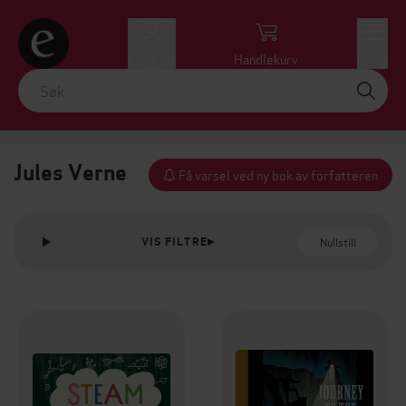
Logg inn
Handlekurv
Meny
Jules Verne
Få varsel ved ny bok av forfatteren
Nullstill
VIS FILTRE