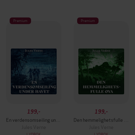
Premium
Premium
199,-
199,-
En verdensomseiling under havet
Den hemmelighetsfulle øya
Jules Verne
Jules Verne
LYDBOK
LYDBOK