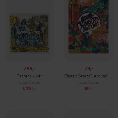
299,-
79,-
Tsarens kurér
Classic Starts®: Around the World in Eighty Days
Jules Verne
Jules Verne
LYDBOK
EBOK