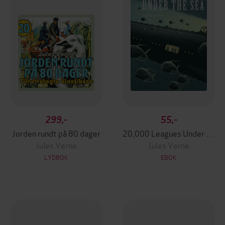
299,-
55,-
Jorden rundt på 80 dager
20,000 Leagues Under the Sea
Jules Verne
Jules Verne
LYDBOK
EBOK