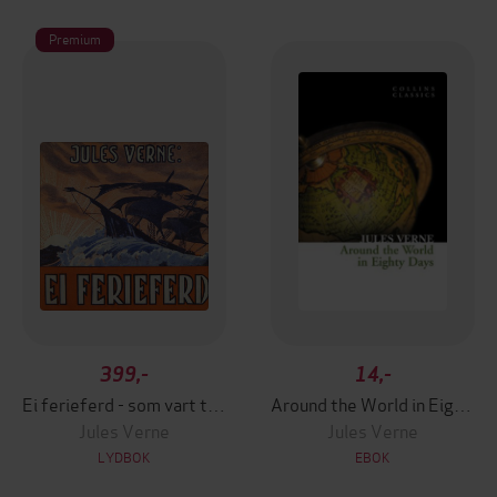
Premium
399,-
14,-
Ei ferieferd - som vart til to års fangetid på ei Stillehavsøy
Around the World in Eighty Days
Jules Verne
Jules Verne
LYDBOK
EBOK