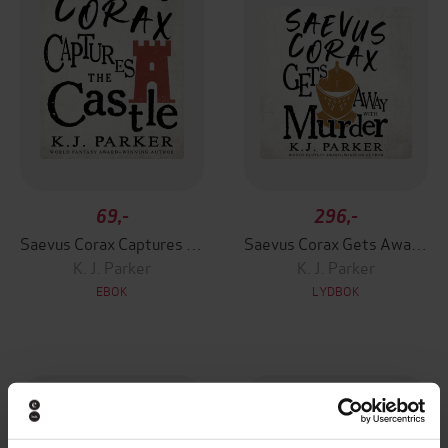
69,-
296,-
Saevus Corax Captures the Castle
Saevus Corax Gets Away With Murder
K. J. Parker
K. J. Parker
EBOK
LYDBOK