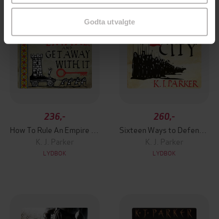
Godta utvalgte
236,-
260,-
How To Rule An Empire and Get Away With It
Sixteen Ways to Defend a Walled City
K. J. Parker
K. J. Parker
LYDBOK
LYDBOK