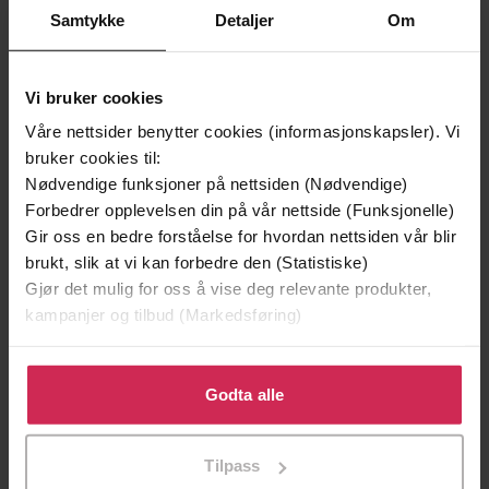
Samtykke
Detaljer
Om
Vi bruker cookies
Våre nettsider benytter cookies (informasjonskapsler). Vi
bruker cookies til:
Nødvendige funksjoner på nettsiden (Nødvendige)
Forbedrer opplevelsen din på vår nettside (Funksjonelle)
Gir oss en bedre forståelse for hvordan nettsiden vår blir
296,-
296,-
brukt, slik at vi kan forbedre den (Statistiske)
Saevus Corax Captures the Castle
Saevus Corax Deals with the Dead
Gjør det mulig for oss å vise deg relevante produkter,
K. J. Parker
K. J. Parker
kampanjer og tilbud (Markedsføring)
LYDBOK
LYDBOK
Klikk på «Godta alle» for å gi oss ditt samtykke til å
bruke cookies for alle disse formålene. Du kan også
Godta alle
tilpasse ditt samtykke til spesifikke formål ved å klikke
på «Tilpass». Du kan når som helst trekke tilbake eller
Tilpass
endre ditt samtykke.