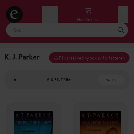
Logg inn
Handlekurv
Meny
K. J. Parker
Få varsel ved ny bok av forfatteren
Nullstill
VIS FILTRE