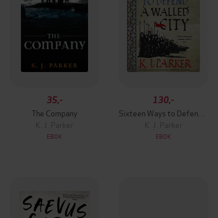
35,-
130,-
The Company
Sixteen Ways to Defend a Walled City
K. J. Parker
K. J. Parker
EBOK
EBOK