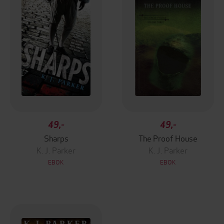
49,-
49,-
Sharps
The Proof House
K. J. Parker
K. J. Parker
EBOK
EBOK