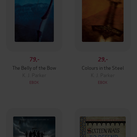
79,-
29,-
The Belly of the Bow
Colours in the Steel
K. J. Parker
K. J. Parker
EBOK
EBOK