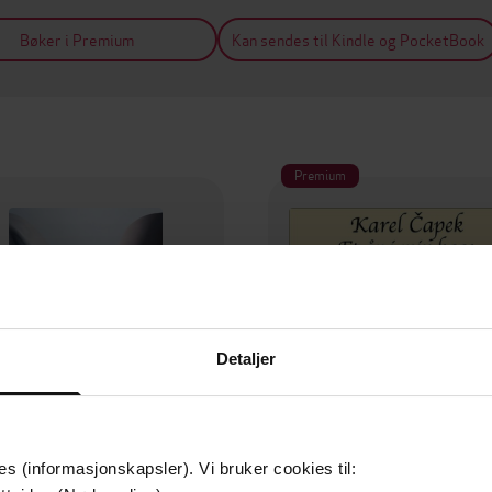
Bøker i Premium
Kan sendes til Kindle og PocketBook
Premium
Detaljer
es (informasjonskapsler). Vi bruker cookies til: