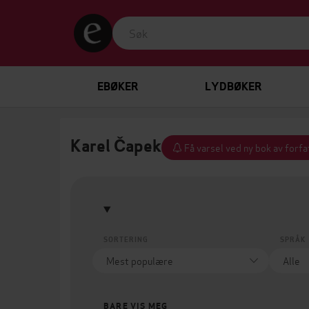
EBØKER
LYDBØKER
Karel Čapek
Få varsel ved ny bok av forf
SORTERING
SPRÅK
BARE VIS MEG