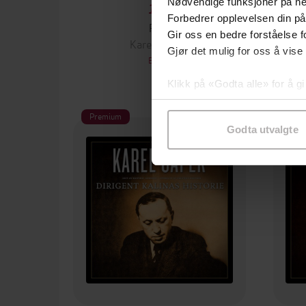
Nødvendige funksjoner på ne
12,-
Forbedrer opplevelsen din på
RUR
Gir oss en bedre forståelse fo
Karel Čapek
Gjør det mulig for oss å vise
EBOK
Klikk på «Godta alle» for å gi
samtykke til spesifikke formå
Premium
Pre
Godta utvalgte