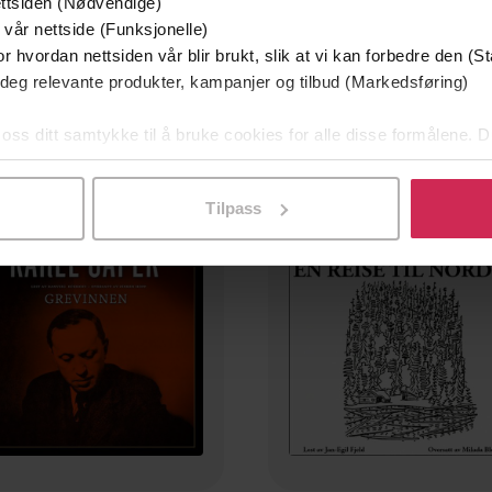
ttsiden (Nødvendige)
23,-
199,-
 vår nettside (Funksjonelle)
War with the Newts
Et år i min hage
r hvordan nettsiden vår blir brukt, slik at vi kan forbedre den (St
Karel Čapek
Karel Čapek
 deg relevante produkter, kampanjer og tilbud (Markedsføring)
EBOK
LYDBOK
 oss ditt samtykke til å bruke cookies for alle disse formålene. D
l ved å klikke på «Tilpass». Du kan når som helst trekke tilbake
mium
Premium
Tilpass