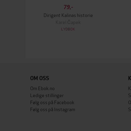
79,-
Dirigent Kalinas historie
Karel Čapek
LYDBOK
OM OSS
Om Ebok.no
K
Ledige stillinger
S
Følg oss på Facebook
O
Følg oss på Instagram
S