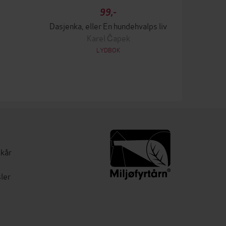
99,-
Dasjenka, eller En hundehvalps liv
Karel Čapek
LYDBOK
lkår
ler