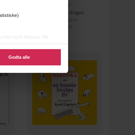
199,-
Salamanderkrigen
atistiske)
Karel Čapek
LYDBOK
u kan også tilpasse ditt
 eller endre ditt samtykke.
Premium
Godta alle