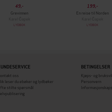
49,-
199,-
Grevinnen
En reise til Norden
Karel Čapek
Karel Čapek
LYDBOK
LYDBOK
KUNDESERVICE
BETINGELSER
ontakt oss
Kjøps- og bruksvi
lik leser du ebøker og lydbøker
Personvern
fte stilte spørsmål
Informasjonskaps
elvpublisering