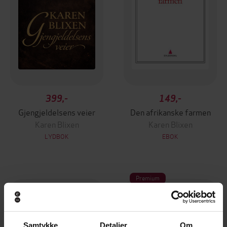
399,-
149,-
Gjengjeldelsens veier
Den afrikanske farmen
Karen Blixen
Karen Blixen
LYDBOK
EBOK
Premium
Samtykke
Detaljer
Om