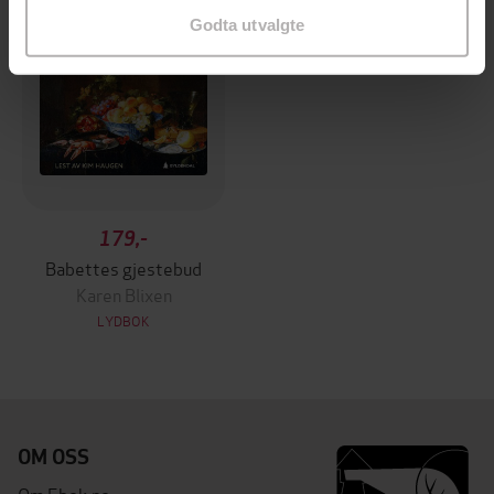
Godta utvalgte
179,-
Babettes gjestebud
Karen Blixen
LYDBOK
OM OSS
Om Ebok.no