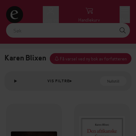
Logg inn
Handlekurv
Meny
Karen Blixen
Få varsel ved ny bok av forfatteren
Nullstill
VIS FILTRE