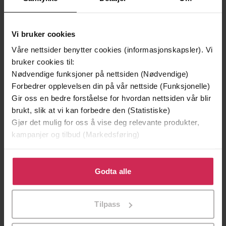
Vi bruker cookies
Våre nettsider benytter cookies (informasjonskapsler). Vi
bruker cookies til:
Nødvendige funksjoner på nettsiden (Nødvendige)
Forbedrer opplevelsen din på vår nettside (Funksjonelle)
Gir oss en bedre forståelse for hvordan nettsiden vår blir
149,-
179,-
brukt, slik at vi kan forbedre den (Statistiske)
Babettes gjestebud
Den afrikanske farm
Gjør det mulig for oss å vise deg relevante produkter,
Karen Blixen
Karen Blixen
kampanjer og tilbud (Markedsføring)
EBOK
LYDBOK
Klikk på «Godta alle» for å gi oss ditt samtykke til å
bruke cookies for alle disse formålene. Du kan også
Godta alle
Premium
tilpasse ditt samtykke til spesifikke formål ved å klikke
på «Tilpass». Du kan når som helst trekke tilbake eller
Tilpass
endre ditt samtykke.