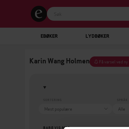
EBØKER
LYDBØKER
Karin Wang Holmen
Få varsel ved ny
SORTERING
SPRÅK
BARE VIS MEG