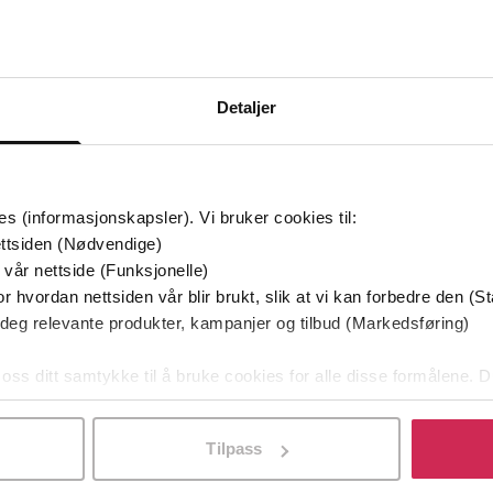
Bøker i Premium
Kan sendes til Kindle og PocketBook
Detaljer
es (informasjonskapsler). Vi bruker cookies til:
ttsiden (Nødvendige)
 vår nettside (Funksjonelle)
r hvordan nettsiden vår blir brukt, slik at vi kan forbedre den (St
 deg relevante produkter, kampanjer og tilbud (Markedsføring)
 oss ditt samtykke til å bruke cookies for alle disse formålene. D
l ved å klikke på «Tilpass». Du kan når som helst trekke tilbake
Tilpass