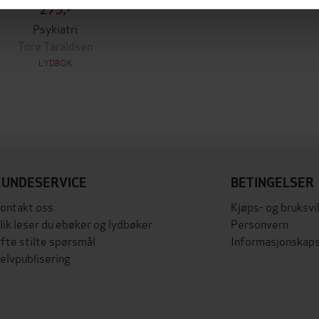
279,-
Psykiatri
Tore Taraldsen
LYDBOK
KUNDESERVICE
BETINGELSER
ontakt oss
Kjøps- og bruksvi
lik leser du ebøker og lydbøker
Personvern
fte stilte spørsmål
Informasjonskaps
elvpublisering