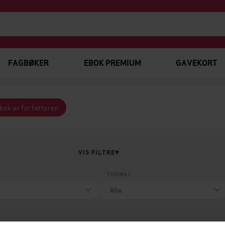
FAGBØKER
EBOK PREMIUM
GAVEKORT
 bok av forfatteren
VIS FILTRE
FORMAT