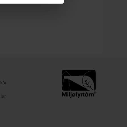
lkår
ler