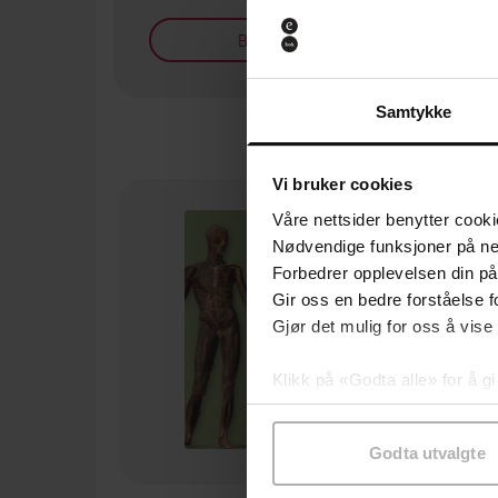
Bøker på tilbud
Samtykke
Vi bruker cookies
Våre nettsider benytter cooki
Nødvendige funksjoner på ne
Forbedrer opplevelsen din på
Gir oss en bedre forståelse fo
Gjør det mulig for oss å vise
Klikk på «Godta alle» for å gi
samtykke til spesifikke formå
Godta utvalgte