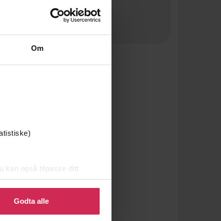
Om
atistiske)
u kan også tilpasse ditt
 eller endre ditt samtykke.
Godta alle