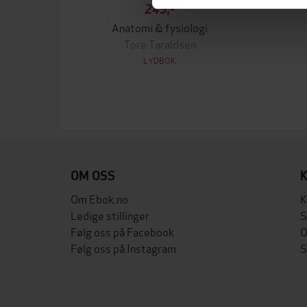
249,-
Anatomi & fysiologi
Tore Taraldsen
LYDBOK
OM OSS
Om Ebok.no
K
Ledige stillinger
S
Følg oss på Facebook
O
Følg oss på Instagram
S