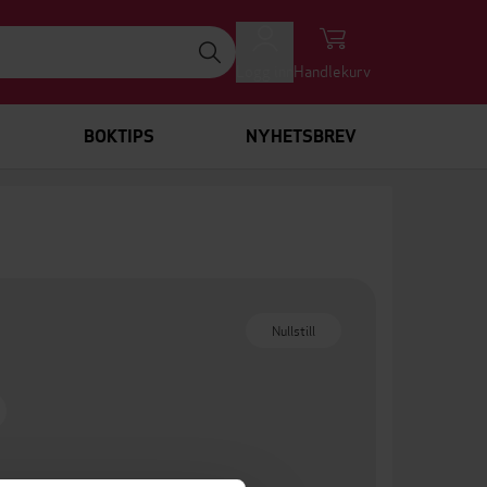
Logg inn
Handlekurv
BOKTIPS
NYHETSBREV
Nullstill