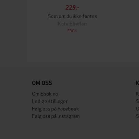
229,-
Som om du ikke fantes
Kate Eberlen
EBOK
OM OSS
Om Ebok.no
K
Ledige stillinger
S
Følg oss på Facebook
O
Følg oss på Instagram
S