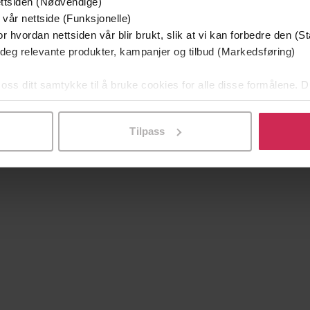
ttsiden (Nødvendige)
130,-
106,-
 vår nettside (Funksjonelle)
Life Begins
Ever After
r hvordan nettsiden vår blir brukt, slik at vi kan forbedre den (St
Kate Eberlen
Kate Eberlen
 deg relevante produkter, kampanjer og tilbud (Markedsføring)
EBOK
EBOK
 oss ditt samtykke til å bruke cookies for alle disse formålene. D
l ved å klikke på «Tilpass». Du kan når som helst trekke tilbake
Tilpass