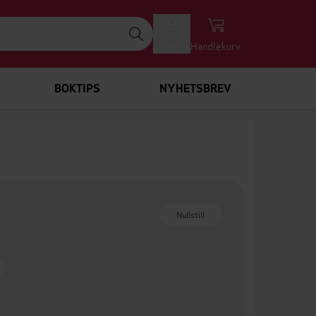
Logg inn
Handlekurv
BOKTIPS
NYHETSBREV
Nullstill