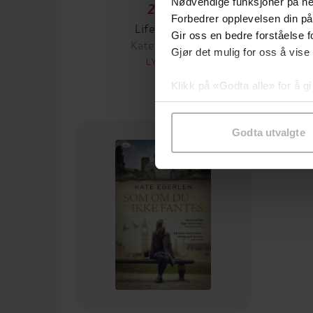
Nødvendige funksjoner på ne
296,-
Forbedrer opplevelsen din på
Life Begins
Gir oss en bedre forståelse fo
Kate Eberlen
Gjør det mulig for oss å vise
LYDBOK
Klikk på «Godta alle» for å gi
samtykke til spesifikke formå
Godta utvalgte