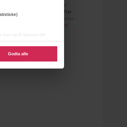
296,-
Ever After
atistiske)
Kate Eberlen
LYDBOK
u kan også tilpasse ditt
 eller endre ditt samtykke.
Godta alle