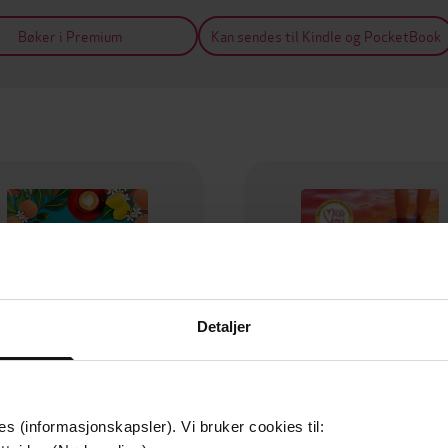
Bøker i Premium
Kan sendes til Kindle og PocketBook
Detaljer
es (informasjonskapsler). Vi bruker cookies til: