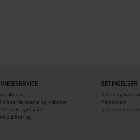
KUNDESERVICE
BETINGELSER
ontakt oss
Kjøps- og bruksvi
lik leser du ebøker og lydbøker
Personvern
fte stilte spørsmål
Informasjonskaps
elvpublisering