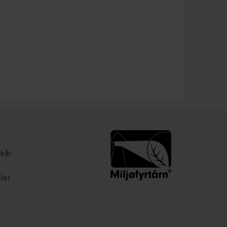
lkår
ler