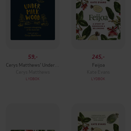
59,-
245,-
Cerys Matthews' Under Milk Wood
Feijoa
Cerys Matthews
Kate Evans
LYDBOK
LYDBOK