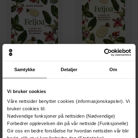
245,-
115,-
Samtykke
Detaljer
Om
Feijoa
Feijoa
Kate Evans
Kate Evans
LYDBOK
EBOK
Vi bruker cookies
Våre nettsider benytter cookies (informasjonskapsler). Vi
bruker cookies til:
Nødvendige funksjoner på nettsiden (Nødvendige)
Forbedrer opplevelsen din på vår nettside (Funksjonelle)
Gir oss en bedre forståelse for hvordan nettsiden vår blir
brukt, slik at vi kan forbedre den (Statistiske)