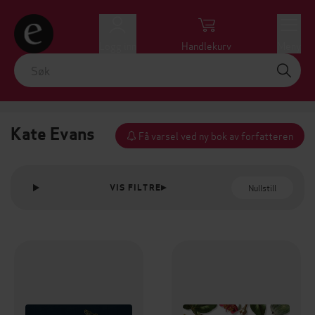
Logg inn
Handlekurv
Meny
Kate Evans
Få varsel ved ny bok av forfatteren
Nullstill
VIS FILTRE