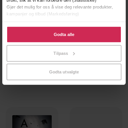
Gjør det mulig for oss å vise deg relevante produkter,
kampanjer og tilbud (Markedsføring)
Klikk på «Godta alle» for å gi oss ditt samtykke til å
bruke cookies for alle disse formålene. Du kan også
Godta alle
tilpasse ditt samtykke til spesifikke formål ved å klikke
på «Tilpass». Du kan når som helst trekke tilbake eller
Tilpass
endre ditt samtykke.
118,-
118,-
No Justice
Drowning Not Waving
Godta utvalgte
Kate Evans
Kate Evans
EBOK
EBOK