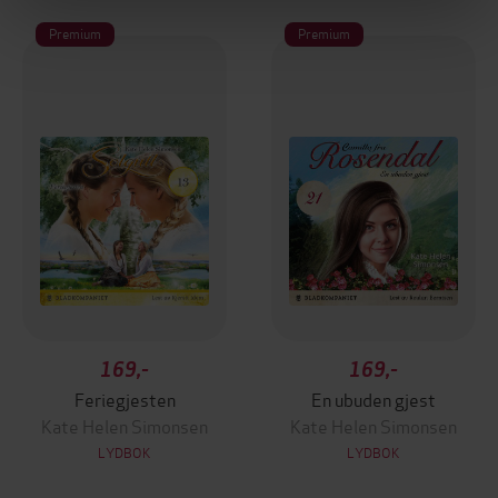
Premium
Premium
169,-
169,-
Feriegjesten
En ubuden gjest
Kate Helen Simonsen
Kate Helen Simonsen
LYDBOK
LYDBOK