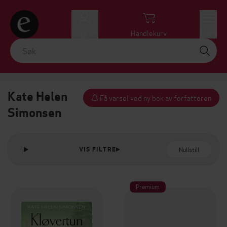
Logg inn
Handlekurv
Meny
Kate Helen
Få varsel ved ny bok av forfatteren
Simonsen
Nullstill
VIS FILTRE
Premium