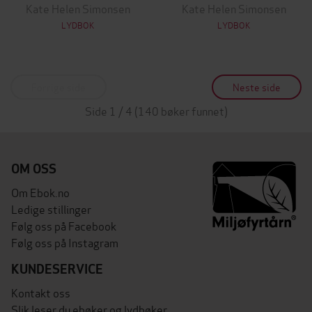
Kate Helen Simonsen
Kate Helen Simonsen
LYDBOK
LYDBOK
Forrige side
Neste side
Side 1 / 4 (140 bøker funnet)
OM OSS
Om Ebok.no
Ledige stillinger
Følg oss på Facebook
Følg oss på Instagram
KUNDESERVICE
Kontakt oss
Slik leser du ebøker og lydbøker