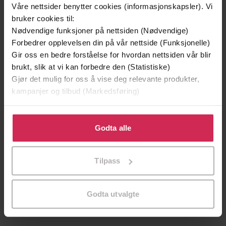
Våre nettsider benytter cookies (informasjonskapsler). Vi
Premium
Premium
bruker cookies til:
Nødvendige funksjoner på nettsiden (Nødvendige)
Forbedrer opplevelsen din på vår nettside (Funksjonelle)
Gir oss en bedre forståelse for hvordan nettsiden vår blir
brukt, slik at vi kan forbedre den (Statistiske)
Gjør det mulig for oss å vise deg relevante produkter,
kampanjer og tilbud (Markedsføring)
Klikk på «Godta alle» for å gi oss ditt samtykke til å
bruke cookies for alle disse formålene. Du kan også
Godta alle
tilpasse ditt samtykke til spesifikke formål ved å klikke
på «Tilpass». Du kan når som helst trekke tilbake eller
Tilpass
119,-
169,-
endre ditt samtykke.
Den som synder
Når fortiden vekkes
Kate Helen Simonsen
Kate Helen Simonsen
Godta utvalgte
EBOK
LYDBOK