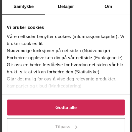
Samtykke
Detaljer
Om
Vi bruker cookies
Våre nettsider benytter cookies (informasjonskapsler). Vi
bruker cookies til:
Nødvendige funksjoner på nettsiden (Nødvendige)
Forbedrer opplevelsen din på vår nettside (Funksjonelle)
Gir oss en bedre forståelse for hvordan nettsiden vår blir
260,-
154,-
brukt, slik at vi kan forbedre den (Statistiske)
Gjør det mulig for oss å vise deg relevante produkter,
Slated
Shattered
kampanjer og tilbud (Markedsføring)
Teri Terry
Teri Terry
LYDBOK
LYDBOK
Klikk på «Godta alle» for å gi oss ditt samtykke til å
bruke cookies for alle disse formålene. Du kan også
Godta alle
tilpasse ditt samtykke til spesifikke formål ved å klikke
på «Tilpass». Du kan når som helst trekke tilbake eller
Tilpass
endre ditt samtykke.