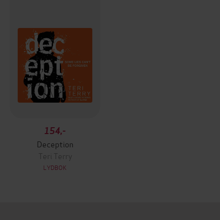
154,-
Deception
Teri Terry
LYDBOK