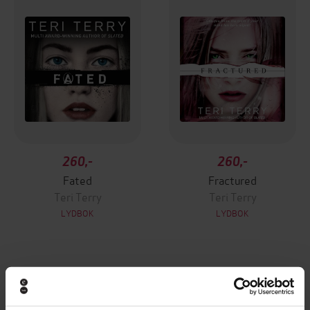
260,-
260,-
Fated
Fractured
Teri Terry
Teri Terry
LYDBOK
LYDBOK