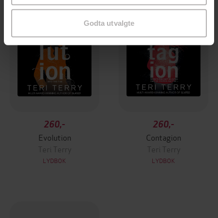
Godta utvalgte
260,-
260,-
Evolution
Contagion
Teri Terry
Teri Terry
LYDBOK
LYDBOK