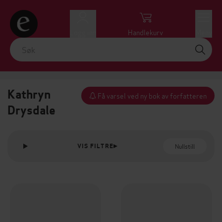
Logg inn
Handlekurv
Meny
Kathryn
Få varsel ved ny bok av forfatteren
Drysdale
Nullstill
VIS FILTRE