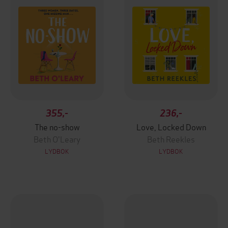
355,-
236,-
The no-show
Love, Locked Down
Beth O'Leary
Beth Reekles
LYDBOK
LYDBOK