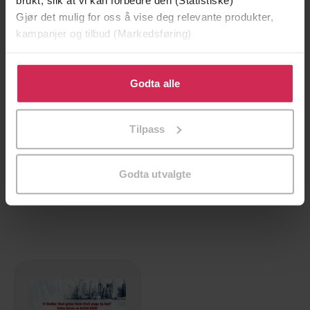
Gjør det mulig for oss å vise deg relevante produkter,
kampanjer og tilbud (Markedsføring)
Klikk på «Godta alle» for å gi oss ditt samtykke til å
bruke cookies for alle disse formålene. Du kan også
Godta alle
tilpasse ditt samtykke til spesifikke formål ved å klikke
på «Tilpass». Du kan når som helst trekke tilbake eller
Tilpass
endre ditt samtykke.
49,-
39,-
Skin and bone
Without Consent
Godta utvalgte
Kathryn Fox
Kathryn Fox
EBOK
EBOK