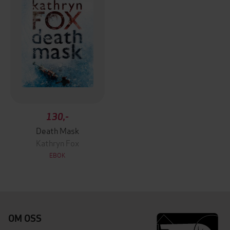
130,-
Death Mask
Kathryn Fox
EBOK
OM OSS