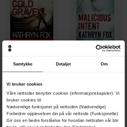
177,-
130,-
Samtykke
Detaljer
Om
Cold Grave
Malicious Intent
Kathryn Fox
Kathryn Fox
LYDBOK
EBOK
Vi bruker cookies
Våre nettsider benytter cookies (informasjonskapsler). Vi
bruker cookies til:
Nødvendige funksjoner på nettsiden (Nødvendige)
Forbedrer opplevelsen din på vår nettside (Funksjonelle)
Gir oss en bedre forståelse for hvordan nettsiden vår blir
brukt, slik at vi kan forbedre den (Statistiske)