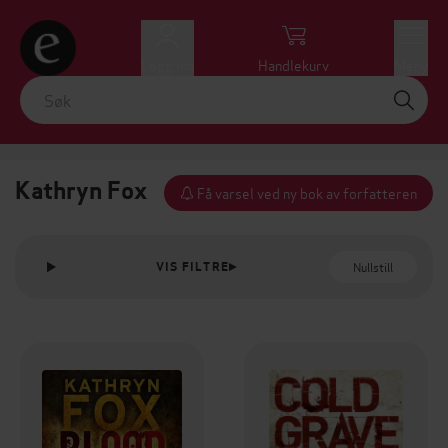
Logg inn
Handlekurv
Meny
Kathryn Fox
Få varsel ved ny bok av forfatteren
Nullstill
VIS FILTRE