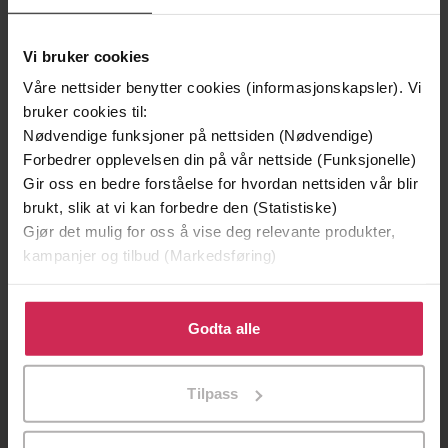
Vi bruker cookies
Våre nettsider benytter cookies (informasjonskapsler). Vi
bruker cookies til:
Nødvendige funksjoner på nettsiden (Nødvendige)
Forbedrer opplevelsen din på vår nettside (Funksjonelle)
Gir oss en bedre forståelse for hvordan nettsiden vår blir
94,-
49,-
brukt, slik at vi kan forbedre den (Statistiske)
Help! I Smell a Monster
Whoa! I Spy a Werewolf
Gjør det mulig for oss å vise deg relevante produkter,
Justin Davies
Justin Davies
kampanjer og tilbud (Markedsføring)
EBOK
EBOK
Klikk på «Godta alle» for å gi oss ditt samtykke til å
bruke cookies for alle disse formålene. Du kan også
Godta alle
tilpasse ditt samtykke til spesifikke formål ved å klikke
på «Tilpass». Du kan når som helst trekke tilbake eller
OM OSS
Tilpass
endre ditt samtykke.
Om Ebok.no