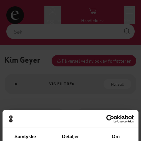
Logg inn
Handlekurv
Meny
Kim Geyer
Få varsel ved ny bok av forfatteren
Nullstill
VIS FILTRE
Samtykke
Detaljer
Om