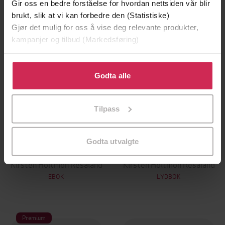
Gir oss en bedre forståelse for hvordan nettsiden vår blir
brukt, slik at vi kan forbedre den (Statistiske)
Gjør det mulig for oss å vise deg relevante produkter,
kampanjer og tilbud (Markedsføring)
Klikk på «Godta alle» for å gi oss ditt samtykke til å
bruke cookies for alle disse formålene. Du kan også
Godta alle
tilpasse ditt samtykke til spesifikke formål ved å klikke
på «Tilpass». Du kan når som helst trekke tilbake eller
Tilpass
endre ditt samtykke.
249,-
349,-
Godta utvalgte
Helt ærlig
Helt ærlig
Kirsten Holtmon Resaland
Kirsten Holtmon Resaland
EBOK
LYDBOK
Premium