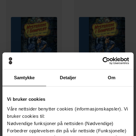
Samtykke
Detaljer
Om
329,-
329,-
Scott Sniff tar saken
Scott Sniff tar saken
Kirsten Holtmon Resaland
Kirsten Holtmon Resaland
Vi bruker cookies
LYDBOK
LYDBOK
Våre nettsider benytter cookies (informasjonskapsler). Vi
bruker cookies til:
Nødvendige funksjoner på nettsiden (Nødvendige)
Premium
Forbedrer opplevelsen din på vår nettside (Funksjonelle)