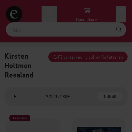
Logg inn
Handlekurv
Meny
Kirsten
Få varsel ved ny bok av forfatteren
Holtmon
Resaland
Nullstill
VIS FILTRE
Premium