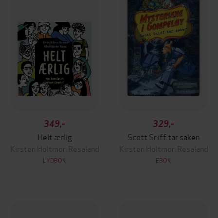
349,-
329,-
Helt ærlig
Scott Sniff tar saken
Kirsten Holtmon Resaland
Kirsten Holtmon Resaland
LYDBOK
EBOK