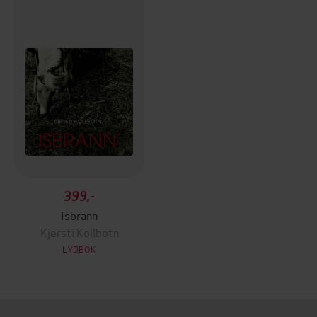
399,-
Isbrann
Kjersti Kollbotn
LYDBOK