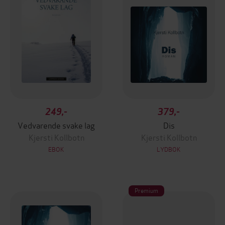
249,-
379,-
Vedvarende svake lag
Dis
Kjersti Kollbotn
Kjersti Kollbotn
EBOK
LYDBOK
Premium