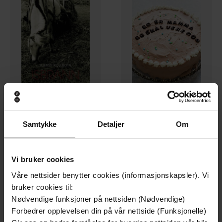
249,-
249,-
Samtykke
Detaljer
Om
Isbrann
Eg er mamma, eg skal vere god
Kjersti Kollbotn
Kjersti Kollbotn
EBOK
EBOK
Vi bruker cookies
Våre nettsider benytter cookies (informasjonskapsler). Vi
bruker cookies til:
Nødvendige funksjoner på nettsiden (Nødvendige)
Forbedrer opplevelsen din på vår nettside (Funksjonelle)