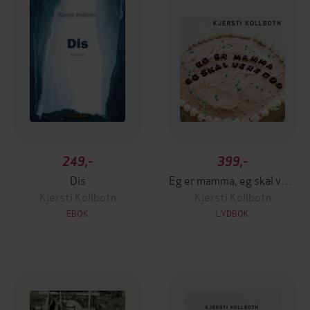
249,-
399,-
Dis
Eg er mamma, eg skal vere god
Kjersti Kollbotn
Kjersti Kollbotn
EBOK
LYDBOK