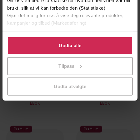
Gir oss en bedre forståelse for hvordan nettsiden vår blir
brukt, slik at vi kan forbedre den (Statistiske)
Gjør det mulig for oss å vise deg relevante produkter,
kampanjer og tilbud (Markedsføring)
Klikk på «Godta alle» for å gi oss ditt samtykke til å
bruke cookies for alle disse formålene. Du kan også
Godta alle
tilpasse ditt samtykke til spesifikke formål ved å klikke
på «Tilpass». Du kan når som helst trekke tilbake eller
Tilpass
endre ditt samtykke.
249,-
249,-
Godta utvalgte
Taxi!
Jord
Kjersti Kollbotn
Kjersti Kollbotn
EBOK
EBOK
Premium
Premium