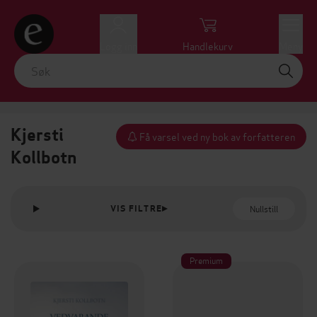
Logg inn
Handlekurv
Meny
Kjersti
Få varsel ved ny bok av forfatteren
Kollbotn
Nullstill
VIS FILTRE
Premium