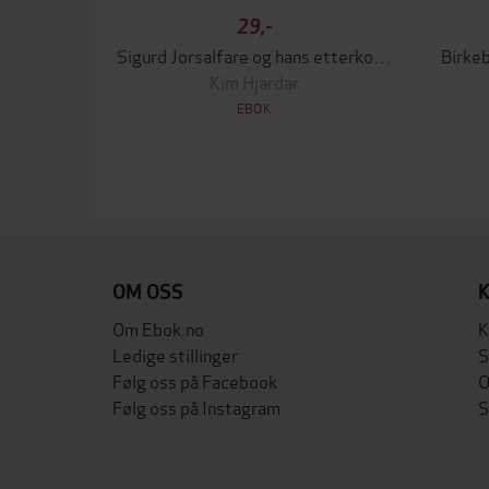
29,-
Sigurd Jorsalfare og hans etterkommere
Birkeb
Kim Hjardar
EBOK
OM OSS
Om Ebok.no
K
Ledige stillinger
S
Følg oss på Facebook
O
Følg oss på Instagram
S