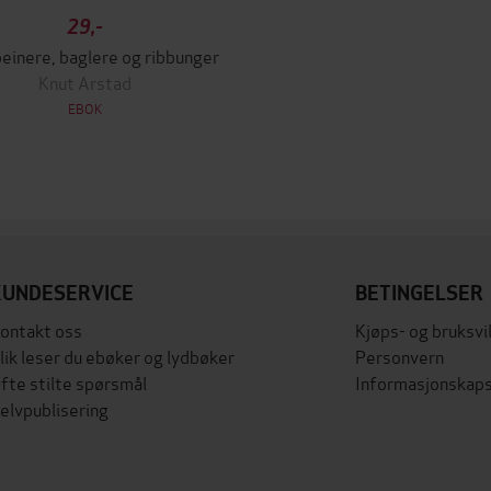
29,-
einere, baglere og ribbunger
Knut Arstad
EBOK
KUNDESERVICE
BETINGELSER
ontakt oss
Kjøps- og bruksvi
lik leser du ebøker og lydbøker
Personvern
fte stilte spørsmål
Informasjonskaps
elvpublisering