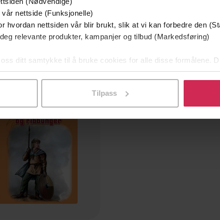
ttsiden (Nødvendige)
149,-
29,-
 vår nettside (Funksjonelle)
1134 til 1240
Kong Skules siste oppr
r hvordan nettsiden vår blir brukt, slik at vi kan forbedre den (St
Knut Arstad
Knut Arstad
 deg relevante produkter, kampanjer og tilbud (Markedsføring)
LYDBOK
EBOK
 oss ditt samtykke til å bruke cookies for alle disse formålene. D
l ved å klikke på «Tilpass». Du kan når som helst trekke tilbake
Tilpass