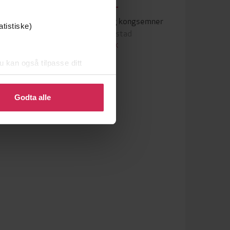
49,-
ør
Konger, jarler og kongsemner
atistiske)
Knut Arstad
EBOK
u kan også tilpasse ditt
 eller endre ditt samtykke.
Godta alle