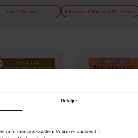
Bøker i Premium
Kan sendes til Kindle og PocketBook
Detaljer
es (informasjonskapsler). Vi bruker cookies til: