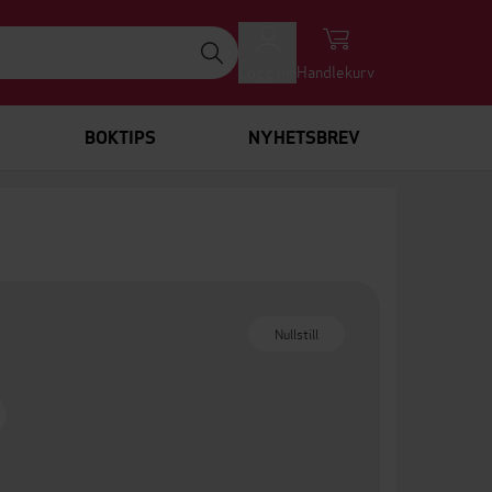
Logg inn
Handlekurv
BOKTIPS
NYHETSBREV
Nullstill