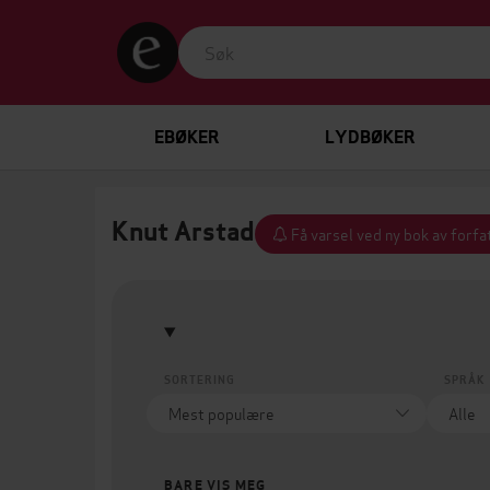
EBØKER
LYDBØKER
Knut Arstad
Få varsel ved ny bok av forfa
SORTERING
SPRÅK
BARE VIS MEG