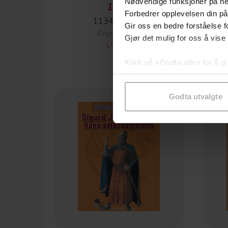
Nødvendige funksjoner på ne
149,-
Forbedrer opplevelsen din på
1134 til 1240
Gir oss en bedre forståelse fo
Knut Arstad
Gjør det mulig for oss å vise
LYDBOK
Klikk på «Godta alle» for å gi
samtykke til spesifikke formå
Godta utvalgte