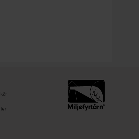
lkår
ler