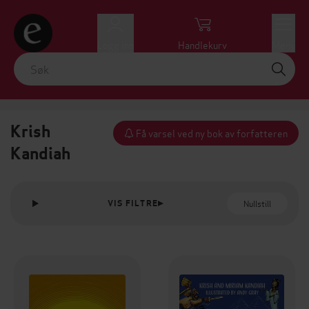
Logg inn
Handlekurv
Meny
Krish
Få varsel ved ny bok av forfatteren
Kandiah
Nullstill
VIS FILTRE