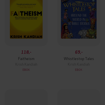
118,-
69,-
Faitheism
Whistlestop Tales
Krish Kandiah
Krish Kandiah
EBOK
EBOK