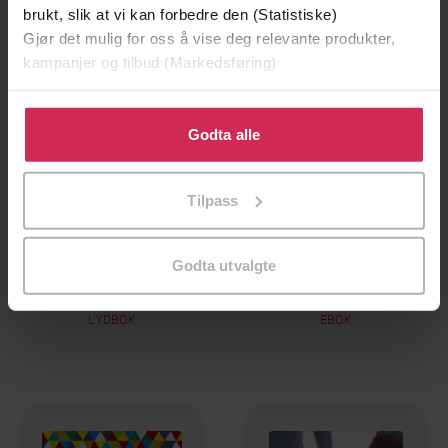
brukt, slik at vi kan forbedre den (Statistiske)
Gjør det mulig for oss å vise deg relevante produkter,
kampanjer og tilbud (Markedsføring)
Klikk på «Godta alle» for å gi oss ditt samtykke til å
bruke cookies for alle disse formålene. Du kan også
Godta alle
tilpasse ditt samtykke til spesifikke formål ved å klikke
på «Tilpass». Du kan når som helst trekke tilbake eller
Tilpass
endre ditt samtykke.
236,-
39,-
Godta utvalgte
Paradoxology
The Greatest Secret
Krish Kandiah
Krish Kandiah
LYDBOK
EBOK