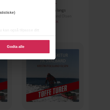
99,-
Jenter på langs
atistiske)
Kristin Folsland Olsen
LYDBOK
u kan også tilpasse ditt
 eller endre ditt samtykke.
Premium
Godta alle