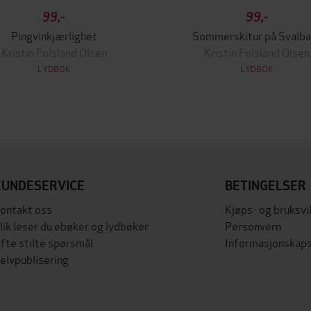
99,-
99,-
Pingvinkjærlighet
Sommerskitur på Svalba
Kristin Folsland Olsen
Kristin Folsland Olsen
LYDBOK
LYDBOK
KUNDESERVICE
BETINGELSER
ontakt oss
Kjøps- og bruksvi
lik leser du ebøker og lydbøker
Personvern
fte stilte spørsmål
Informasjonskaps
elvpublisering