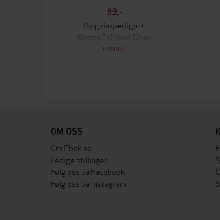
99,-
Pingvinkjærlighet
Kristin Folsland Olsen
LYDBOK
OM OSS
Om Ebok.no
K
Ledige stillinger
S
Følg oss på Facebook
O
Følg oss på Instagram
S