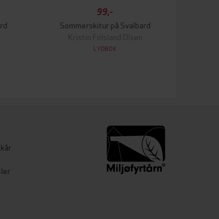
99,-
rd
Sommerskitur på Svalbard
Kristin Folsland Olsen
LYDBOK
lkår
ler