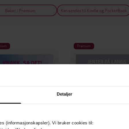
Bøker i Premium
Kan sendes til Kindle og PocketBook
mium
Premium
Detaljer
es (informasjonskapsler). Vi bruker cookies til: