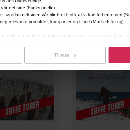
ttsiden (Nødvendige)
99,-
99,-
 vår nettside (Funksjonelle)
Knakk sa det!
Jenter på langs
r hvordan nettsiden vår blir brukt, slik at vi kan forbedre den (St
Kristin Folsland Olsen
Kristin Folsland Olsen
 deg relevante produkter, kampanjer og tilbud (Markedsføring)
LYDBOK
LYDBOK
 oss ditt samtykke til å bruke cookies for alle disse formålene. D
l ved å klikke på «Tilpass». Du kan når som helst trekke tilbake
mium
Premium
Tilpass