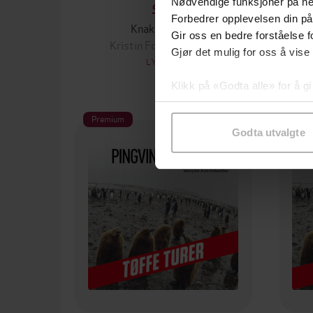
Nødvendige funksjoner på ne
99,-
Forbedrer opplevelsen din på
Knakk sa det!
Gir oss en bedre forståelse fo
Kristin Folsland Olsen
Gjør det mulig for oss å vise
LYDBOK
Klikk på «Godta alle» for å gi
samtykke til spesifikke formå
Premium
Pre
Godta utvalgte