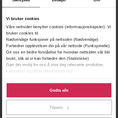
Vi bruker cookies
Våre nettsider benytter cookies (informasjonskapsler). Vi
bruker cookies til:
Nødvendige funksjoner på nettsiden (Nødvendige)
Forbedrer opplevelsen din på vår nettside (Funksjonelle)
Gir oss en bedre forståelse for hvordan nettsiden vår blir
272,-
236,-
brukt, slik at vi kan forbedre den (Statistiske)
Gjør det mulig for oss å vise deg relevante produkter,
The Dinosaur Feather
The Arc of the Swallow
kampanjer og tilbud (Markedsføring)
Sissel-Jo Gazan
Sissel-Jo Gazan
LYDBOK
LYDBOK
Klikk på «Godta alle» for å gi oss ditt samtykke til å
bruke cookies for alle disse formålene. Du kan også
Godta alle
tilpasse ditt samtykke til spesifikke formål ved å klikke
på «Tilpass». Du kan når som helst trekke tilbake eller
Tilpass
endre ditt samtykke.
OM OSS