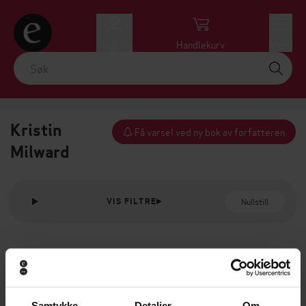
Logg inn
Handlekurv
Meny
Kristin
Få varsel ved ny bok av forfatteren
Milward
Nullstill
VIS FILTRE
Samtykke
Detaljer
Om