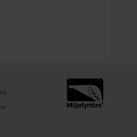
lkår
ler