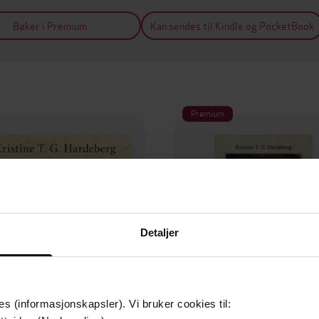
Bøker i Premium
Kan sendes til Kindle og PocketBook
Premium
Detaljer
es (informasjonskapsler). Vi bruker cookies til: