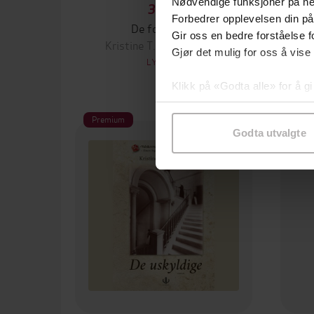
Nødvendige funksjoner på ne
399,-
Forbedrer opplevelsen din på
De fordømte
Gir oss en bedre forståelse fo
Kristine T.G. Hardeberg
Gjør det mulig for oss å vise
LYDBOK
Klikk på «Godta alle» for å gi
samtykke til spesifikke formå
Premium
Pre
Godta utvalgte