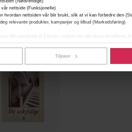
ttsiden (Nødvendige)
399,-
199,-
 vår nettside (Funksjonelle)
De uskyldige
De fordømte
r hvordan nettsiden vår blir brukt, slik at vi kan forbedre den (St
Kristine T.G. Hardeberg
Kristine T.G. Hardeber
 deg relevante produkter, kampanjer og tilbud (Markedsføring)
LYDBOK
EBOK
 oss ditt samtykke til å bruke cookies for alle disse formålene. D
l ved å klikke på «Tilpass». Du kan når som helst trekke tilbake
mium
Tilpass