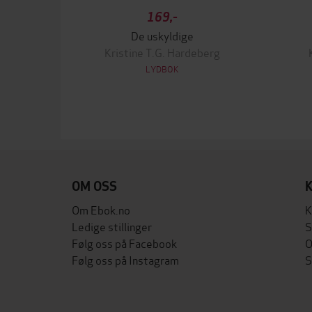
169,-
De uskyldige
Kristine T.G. Hardeberg
LYDBOK
OM OSS
Om Ebok.no
K
Ledige stillinger
S
Følg oss på Facebook
O
Følg oss på Instagram
S