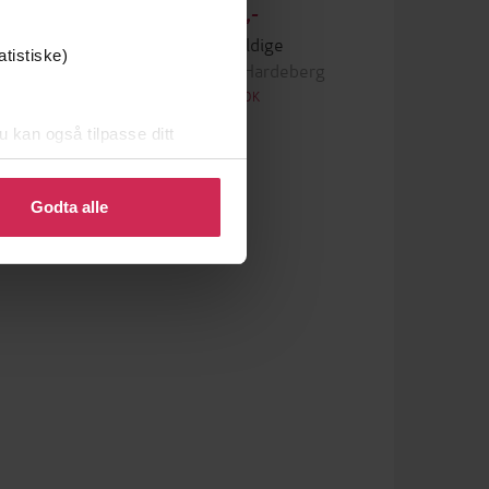
169,-
De uskyldige
atistiske)
g
Kristine T.G. Hardeberg
LYDBOK
u kan også tilpasse ditt
 eller endre ditt samtykke.
Godta alle