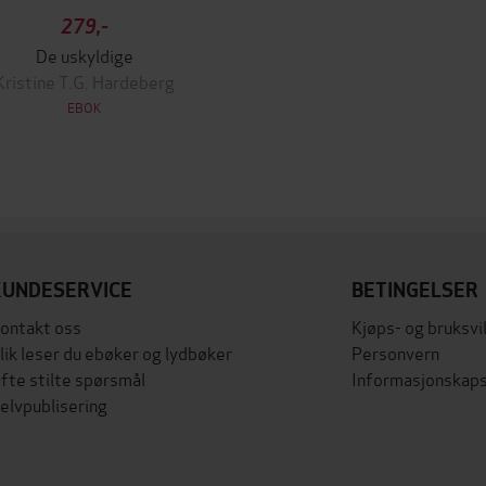
279,-
De uskyldige
Kristine T.G. Hardeberg
EBOK
KUNDESERVICE
BETINGELSER
ontakt oss
Kjøps- og bruksvi
lik leser du ebøker og lydbøker
Personvern
fte stilte spørsmål
Informasjonskaps
elvpublisering