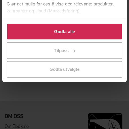
Gjør det mulig for oss å vise deg relevante produkter,
kampanjer og tilbud (Markedsføring)
Klikk på «Godta alle» for å gi oss ditt samtykke til å
bruke cookies for alle disse formålene. Du kan også
Godta alle
tilpasse ditt samtykke til spesifikke formål ved å klikke
på «Tilpass». Du kan når som helst trekke tilbake eller
Tilpass
endre ditt samtykke.
296,-
Spice Road
Godta utvalgte
Maiya Ibrahim
LYDBOK
OM OSS
Om Ebok.no