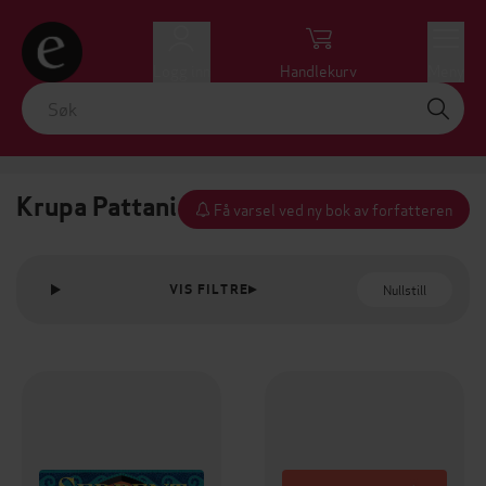
Logg inn
Handlekurv
Meny
Krupa Pattani
Få varsel ved ny bok av forfatteren
Nullstill
VIS FILTRE