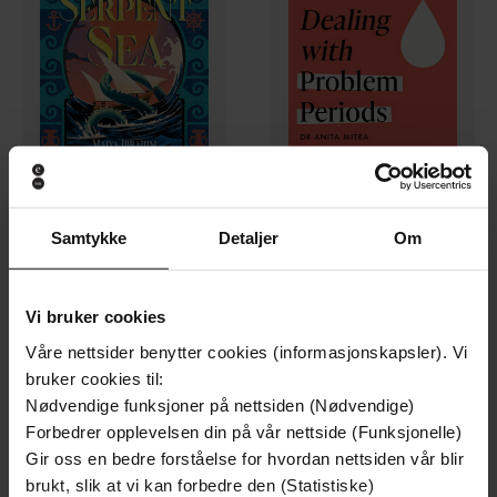
296,-
296,-
Samtykke
Detaljer
Om
Serpent Sea
Dealing with Problem Periods (Headline Health series)
Maiya Ibrahim
Anita Mitra
LYDBOK
LYDBOK
Vi bruker cookies
Våre nettsider benytter cookies (informasjonskapsler). Vi
bruker cookies til:
Nødvendige funksjoner på nettsiden (Nødvendige)
Forbedrer opplevelsen din på vår nettside (Funksjonelle)
Gir oss en bedre forståelse for hvordan nettsiden vår blir
brukt, slik at vi kan forbedre den (Statistiske)